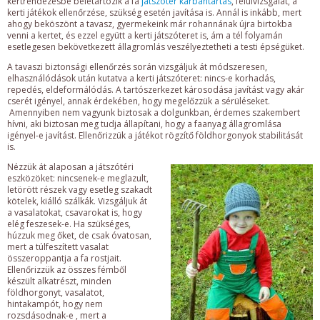
kertrendezésbe beletartozik a fa
játszótér karbantartás
, felülvizsgálat, a
kerti játékok ellenőrzése, szükség esetén javítása is. Annál is inkább, mert
ahogy beköszönt a tavasz, gyermekeink már rohannának újra birtokba
venni a kertet, és ezzel együtt a kerti játszóteret is, ám a tél folyamán
esetlegesen bekövetkezett állagromlás veszélyeztetheti a testi épségüket.
A tavaszi biztonsági ellenőrzés során vizsgáljuk át módszeresen,
elhasználódások után kutatva a kerti játszóteret: nincs-e korhadás,
repedés, eldeformálódás. A tartószerkezet károsodása javítást vagy akár
cserét igényel, annak érdekében, hogy megelőzzük a sérüléseket.
Amennyiben nem vagyunk biztosak a dolgunkban, érdemes szakembert
hívni, aki biztosan meg tudja állapítani, hogy a faanyag állagromlása
igényel-e javítást. Ellenőrizzük a játékot rögzítő földhorgonyok stabilitását
is.
Nézzük át alaposan a játszótéri
eszközöket: nincsenek-e meglazult,
letörött részek vagy esetleg szakadt
kötelek, kiálló szálkák. Vizsgáljuk át
a vasalatokat, csavarokat is, hogy
elég feszesek-e. Ha szükséges,
húzzuk meg őket, de csak óvatosan,
mert a túlfeszített vasalat
összeroppantja a fa rostjait.
Ellenőrizzük az összes fémből
készült alkatrészt, minden
földhorgonyt, vasalatot,
hintakampót, hogy nem
rozsdásodnak-e , mert a