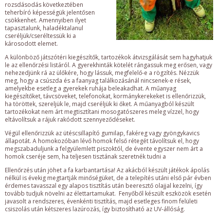
rozsdásodás következtében
teherbíró képességük jelentősen
csökkenhet. Amennyiben ilyet
tapasztalunk, haladéktalanul
cseréljük/cseréltessük ki a
károsodott elemet.
A különböző játszótéri kiegészítők, tartozékok átvizsgálását sem hagyhatjuk
le az ellenőrzési listáról. A gyerekhinták kötelét rángassuk meg erősen, vagy
nehezedjünk rá az ülőkére, hogy lássuk, megfelelő-e a rögzítés. Nézzük
meg, hogy a csúszda és a faanyag találkozásánál nincsenek-e rések,
amelyekbe esetleg a gyerekek ruhája beleakadhat. A műanyag
kiegészítőket, távcsöveket, telefonokat, kormánykerekeket is ellenőrizzük,
ha töröttek, szereljük le, majd cseréljük ki őket. A műanyagból készült
tartozékokat nem árt megtisztítani mosogatószeres meleg vízzel, hogy
eltávolítsuk a rájuk rakódott szennyeződéseket.
Végül ellenőrizzük az ütéscsillapító gumilap, fakéreg vagy gyöngykavics
állapotát. A homokozóban lévő homok felső rétegét távolítsuk el, hogy
megszabaduljunk a felgyülemlett piszoktól, de évente egyszer nem árt a
homok cseréje sem, ha teljesen tisztának szeretnék tudni a
Ellenőrzés után jöhet a fa karbantartása! Az akácból készült játékok ápolás
nélkül is évekig megtartják minőségüket, de a telepítés utáni első pár évben
érdemes tavasszal egy alapos tisztítás után beeresztő olajjal kezelni, így
tovább tudjuk növelni az élettartamukat. Fenyőből készült eszközök esetén
javasolt a rendszeres, évenkénti tisztítás, majd esetleges finom felületi
csiszolás után kétszeres lazúrozás, így biztosítható az UV-állóság.