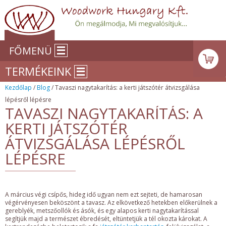
FŐMENÜ
TERMÉKEINK
Kezdőlap
/
Blog
/ Tavaszi nagytakarítás: a kerti játszótér átvizsgálása
lépésről lépésre
TAVASZI NAGYTAKARÍTÁS: A
KERTI JÁTSZÓTÉR
ÁTVIZSGÁLÁSA LÉPÉSRŐL
LÉPÉSRE
A március végi csípős, hideg idő ugyan nem ezt sejteti, de hamarosan
végérvényesen beköszönt a tavasz. Az elkövetkező hetekben előkerülnek a
gereblyék, metszőollók és ásók, és egy alapos kerti nagytakarítással
segítjük majd a természet ébredését, eltüntetjük a tél okozta károkat. A