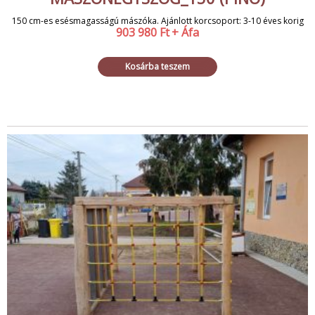
150 cm-es esésmagasságú mászóka. Ajánlott korcsoport: 3-10 éves korig
903 980
Ft
+ Áfa
Kosárba teszem