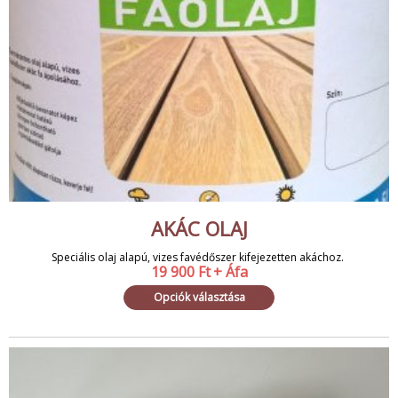
AKÁC OLAJ
Speciális olaj alapú, vizes favédőszer kifejezetten akáchoz.
19 900
Ft
+ Áfa
Opciók választása