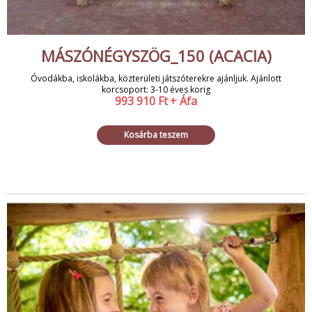
MÁSZÓNÉGYSZÖG_150 (ACACIA)
Óvodákba, iskolákba, közterületi játszóterekre ajánljuk. Ajánlott
korcsoport: 3-10 éves korig
993 910
Ft
+ Áfa
Kosárba teszem