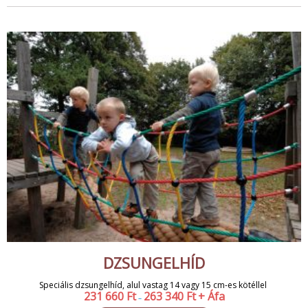
DZSUNGELHÍD
Speciális dzsungelhíd, alul vastag 14 vagy 15 cm-es kötéllel
231 660
Ft
263 340
Ft
+ Áfa
–