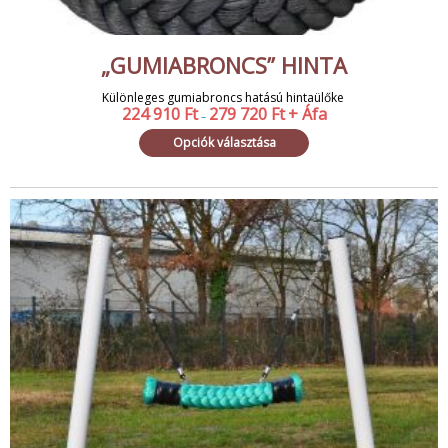
„GUMIABRONCS” HINTA
Különleges gumiabroncs hatású hintaülőke
224 910
Ft
279 720
Ft
+ Áfa
–
Opciók választása