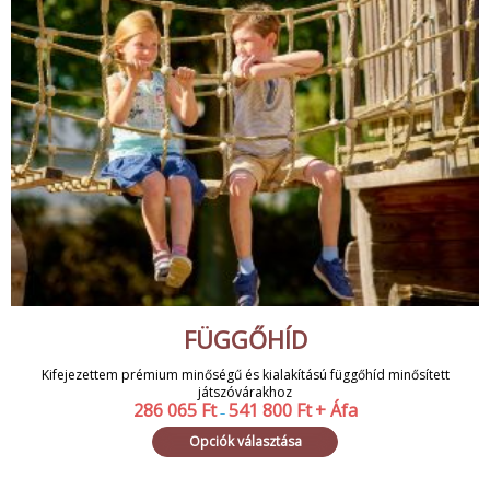
FÜGGŐHÍD
Kifejezettem prémium minőségű és kialakítású függőhíd minősített
játszóvárakhoz
286 065
Ft
541 800
Ft
+ Áfa
–
Opciók választása