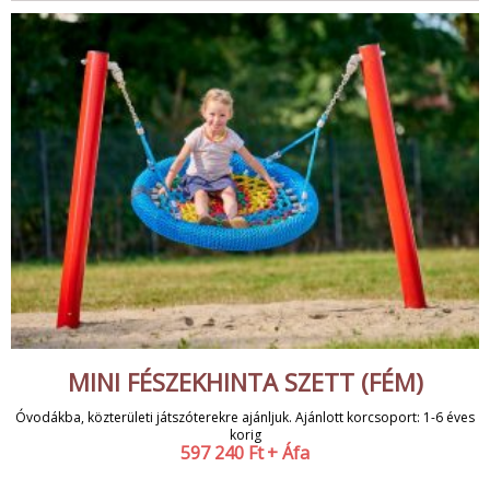
MINI FÉSZEKHINTA SZETT (FÉM)
Óvodákba, közterületi játszóterekre ajánljuk. Ajánlott korcsoport: 1-6 éves
korig
597 240
Ft
+ Áfa