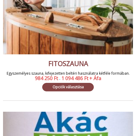
FITOSZAUNA
Egyszemélyes szauna, kifejezetten beltéri használatra kétféle formában.
984 250
Ft
1 094 486
Ft
+ Áfa
–
Opciók választása