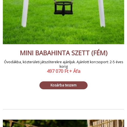
MINI BABAHINTA SZETT (FÉM)
Óvodákba, közterületi játszóterekre ajánljuk. Ajánlott korcsoport: 2-5 éves
korig
497 070
Ft
+ Áfa
Kosárba teszem