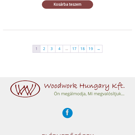
Kosárba teszem
1
2
3
4
…
17
18
19
→