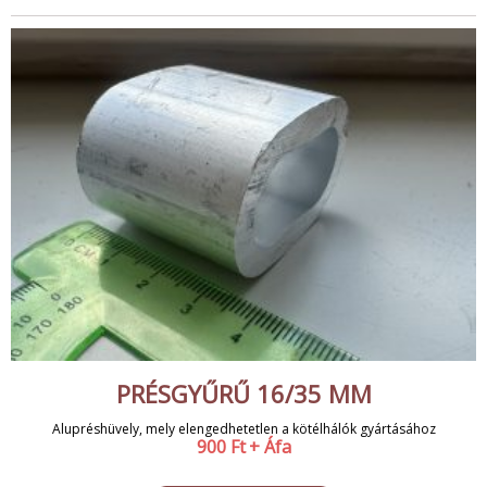
PRÉSGYŰRŰ 16/35 MM
Alupréshüvely, mely elengedhetetlen a kötélhálók gyártásához
900
Ft
+ Áfa