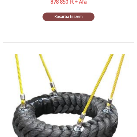
878 850
Ft
+ Áfa
Kosárba teszem