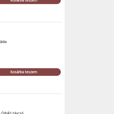
Kosárba teszem
aláda
Kosárba teszem
ő ÓRIÁS távcső