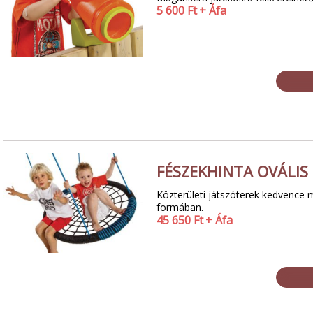
5 600
Ft
+ Áfa
FÉSZEKHINTA OVÁLIS
Közterületi játszóterek kedvence m
formában.
45 650
Ft
+ Áfa