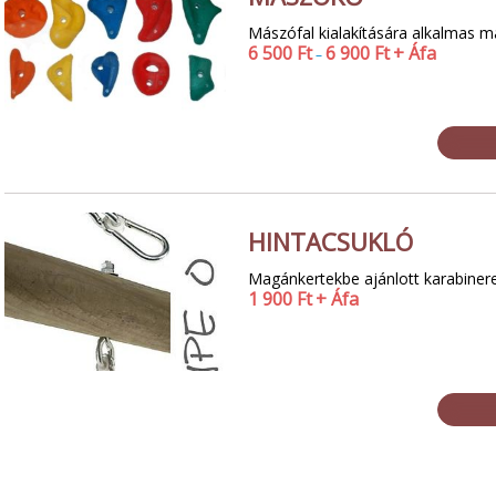
Mászófal kialakítására alkalmas 
6 500
Ft
6 900
Ft
+ Áfa
–
HINTACSUKLÓ
Magánkertekbe ajánlott karabinere
1 900
Ft
+ Áfa