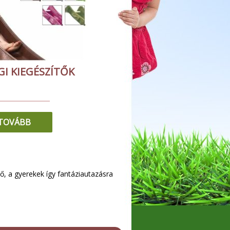
I KIEGÉSZÍTŐK
TOVÁBB
tő, a gyerekek így fantáziautazásra