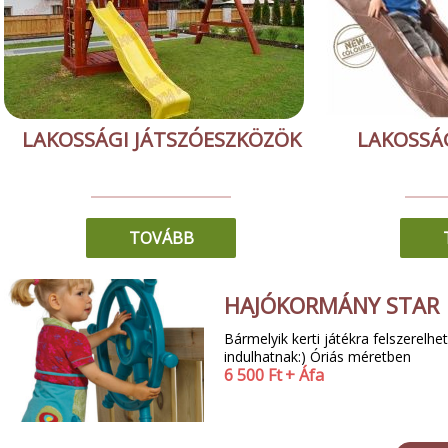
LAKOSSÁGI JÁTSZÓESZKÖZÖK
LAKOSSÁG
TOVÁBB
HAJÓKORMÁNY STAR
Bármelyik kerti játékra felszerelhe
indulhatnak:) Óriás méretben
6 500
Ft
+ Áfa