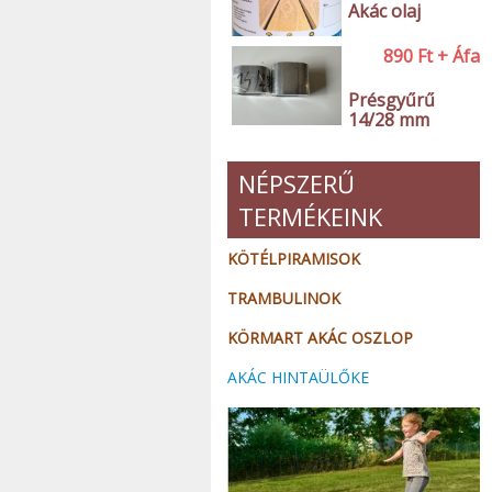
Akác olaj
890
Ft
+ Áfa
Présgyűrű
14/28 mm
NÉPSZERŰ
TERMÉKEINK
KÖTÉLPIRAMISOK
TRAMBULINOK
KÖRMART AKÁC OSZLOP
AKÁC HINTAÜLŐKE