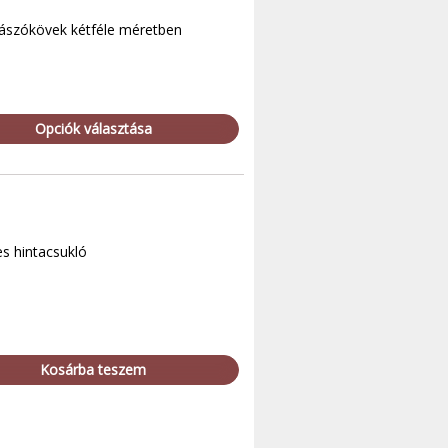
mászókövek kétféle méretben
Opciók választása
s hintacsukló
Kosárba teszem