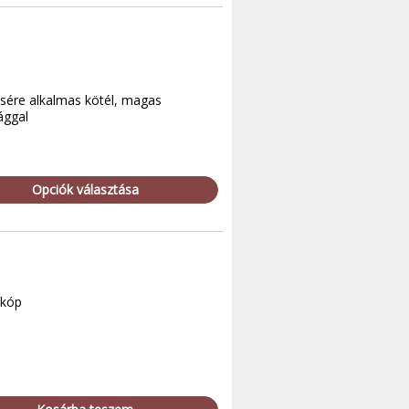
ésére alkalmas kötél, magas
ággal
Opciók választása
zkóp