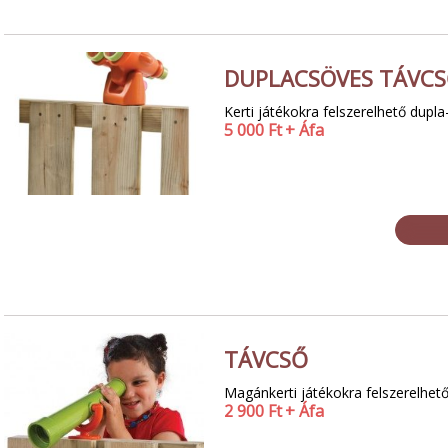
DUPLACSÖVES TÁVC
Kerti játékokra felszerelhető dupla
5 000
Ft
+ Áfa
TÁVCSŐ
Magánkerti játékokra felszerelhet
2 900
Ft
+ Áfa