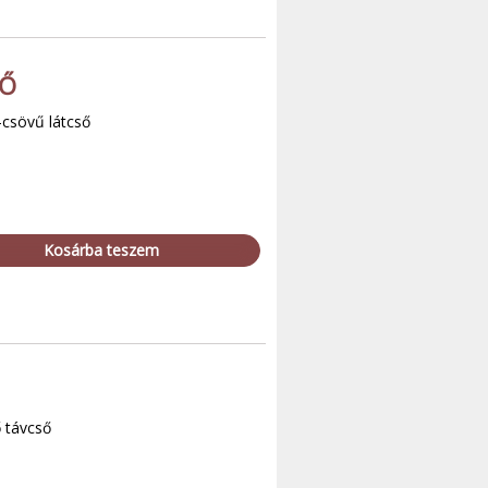
SŐ
-csövű látcső
Kosárba teszem
ő távcső