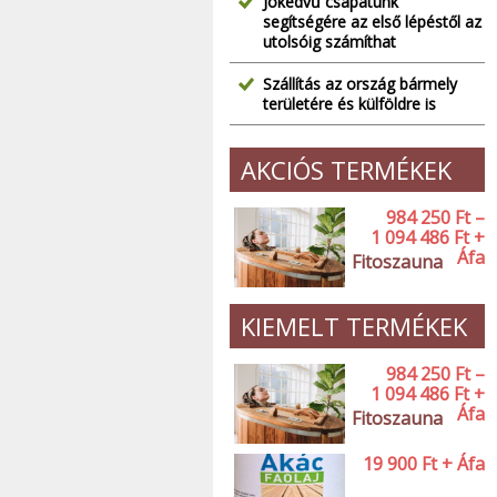
Jókedvű csapatunk
segítségére az első lépéstől az
utolsóig számíthat
Szállítás az ország bármely
területére és külföldre is
AKCIÓS TERMÉKEK
984 250
Ft
–
1 094 486
Ft
+
Áfa
Fitoszauna
KIEMELT TERMÉKEK
984 250
Ft
–
1 094 486
Ft
+
Áfa
Fitoszauna
19 900
Ft
+ Áfa