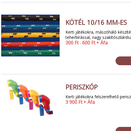
KÖTÉL 10/16 MM-ES
Kerti játékokra, mászóháló készít
teherbírással, nagy szakítószilárds
300
Ft
600
Ft
+ Áfa
–
PERISZKÓP
Kerti játékokra felszerelhető peris
3 900
Ft
+ Áfa