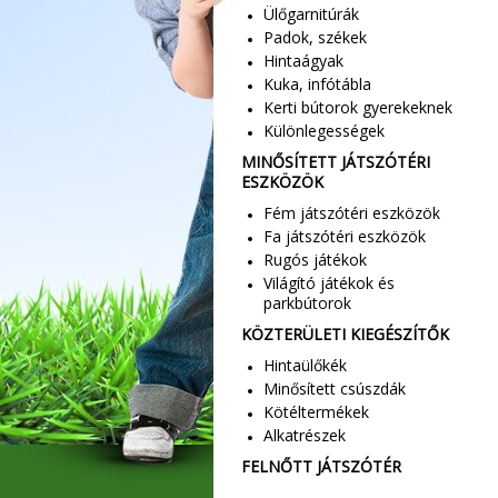
Ülőgarnitúrák
Padok, székek
Hintaágyak
Kuka, infótábla
Kerti bútorok gyerekeknek
Különlegességek
MINŐSÍTETT JÁTSZÓTÉRI
ESZKÖZÖK
Fém játszótéri eszközök
Fa játszótéri eszközök
Rugós játékok
Világító játékok és
parkbútorok
KÖZTERÜLETI KIEGÉSZÍTŐK
Hintaülőkék
Minősített csúszdák
Kötéltermékek
Alkatrészek
FELNŐTT JÁTSZÓTÉR