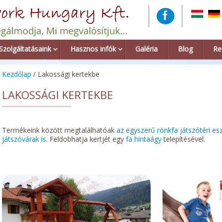
Szolgáltatásaink
Hasznos infók
Galéria
Blog
Re
Kezdőlap
/ Lakossági kertekbe
LAKOSSÁGI KERTEKBE
Termékeink között megtalálhatóak
az egyszerű rönkfa játszótéri es
játszóvárak is
. Feldobhatja kertjét egy
fa hintaágy
telepítésével.