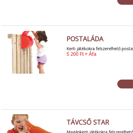
POSTALÁDA
Kerti játékokra felszerelhető post
5 200
Ft
+ Áfa
TÁVCSŐ STAR
Magánkerti játékokra felszerelhet