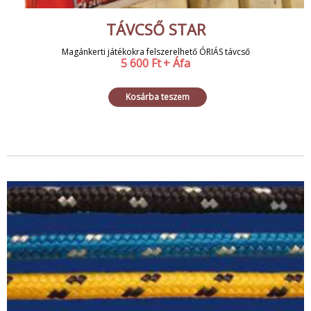
TÁVCSŐ STAR
Magánkerti játékokra felszerelhető ÓRIÁS távcső
5 600
Ft
+ Áfa
Kosárba teszem