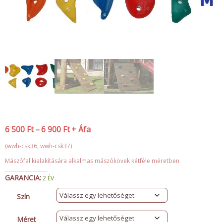
6 500
Ft
–
6 900
Ft
+ Áfa
(wwh-csk36, wwh-csk37)
Mászófal kialakítására alkalmas mászókövek kétféle méretben
GARANCIA:
2 ÉV
Szín
Méret