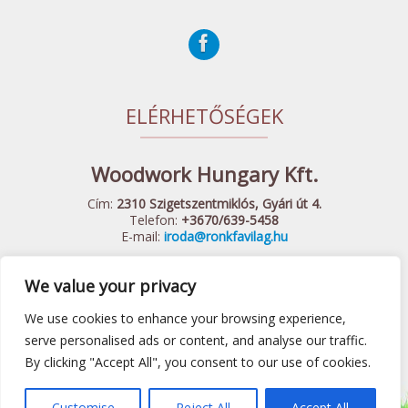
ELÉRHETŐSÉGEK
Woodwork Hungary Kft.
Cím:
2310 Szigetszentmiklós, Gyári út 4.
Telefon:
+3670/639-5458
E-mail:
iroda@ronkfavilag.hu
We value your privacy
© 2015 Woodwork Hungary Kft. - Minden Jog Fenntartva
Készítette:
Webshopguru.hu
We use cookies to enhance your browsing experience,
Játszótéri eszközök
|
Előtető
|
Fa hintaágy
|
Felnőtt játszótér
serve personalised ads or content, and analyse our traffic.
By clicking "Accept All", you consent to our use of cookies.
|
ÁSZF
Customise
Reject All
Accept All