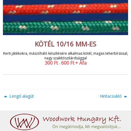
KÖTÉL 10/16 MM-ES
Kerti játékokra, mászóháló készítésére alkalmas kötél, magas teherbírással,
nagy szakítószilárdsággal
300
Ft
600
Ft
+ Áfa
–
Lengő alagút
Hintacsukló