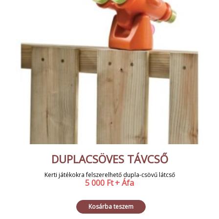
DUPLACSÖVES TÁVCSŐ
Kerti játékokra felszerelhető dupla-csövű látcső
5 000
Ft
+ Áfa
Kosárba teszem