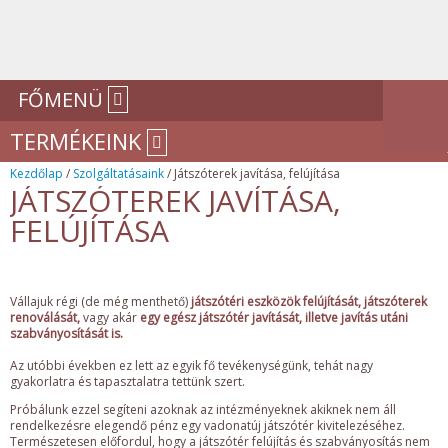
FŐMENÜ
TERMÉKEINK
Kezdőlap
/
Szolgáltatásaink
/ Játszóterek javítása, felújítása
JÁTSZÓTEREK JAVÍTÁSA,
FELÚJÍTÁSA
Vállajuk régi (de még menthető)
játszótéri eszközök felújítását, játszóterek
renoválását,
vagy akár
egy egész játszótér javítását, illetve javítás utáni
szabványosítását is.
Az utóbbi években ez lett az egyik fő tevékenységünk, tehát nagy
gyakorlatra és tapasztalatra tettünk szert.
Próbálunk ezzel segíteni azoknak az intézményeknek akiknek nem áll
rendelkezésre elegendő pénz egy vadonatúj játszótér kivitelezéséhez.
Természetesen előfordul, hogy a játszótér felújítás és szabványosítás nem