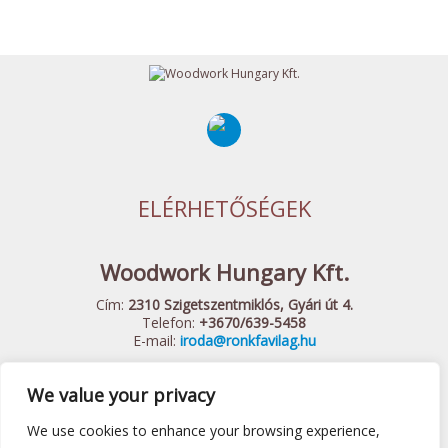
ELÉRHETŐSÉGEK
Woodwork Hungary Kft.
Cím:
2310 Szigetszentmiklós, Gyári út 4.
Telefon:
+3670/639-5458
E-mail:
iroda@ronkfavilag.hu
We value your privacy
© 2015 Woodwork Hungary Kft. - Minden Jog Fenntartva
Készítette:
Webshopguru.hu
We use cookies to enhance your browsing experience,
Játszótéri eszközök
|
Előtető
|
Fa hintaágy
|
Felnőtt játszótér