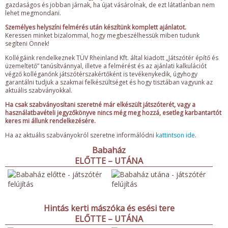
gazdaságos és jobban járnak, ha újat vásárolnak, de ezt látatlanban nem
lehet megmondani.
Személyes helyszíni felmérés után készítünk komplett ajánlatot.
Keressen minket bizalommal, hogy megbeszélhessük miben tudunk
segíteni Önnek!
Kollégáink rendelkeznek TÜV Rheinland Kft. által kiadott „Játszótér építő és
üzemeltető” tanúsítvánnyal, illetve a felmérést és az ajánlati kalkulációt
végző kolléganőnk játszótérszakértőként is tevékenykedik, úgyhogy
garantálni tudjuk a szakmai felkészültséget és hogy tisztában vagyunk az
aktuális szabványokkal.
Ha csak szabványosítani szeretné már elkészült játszóterét, vagy a
használatbavételi jegyzőkönyve nincs még meg hozzá, esetleg karbantartót
keres mi állunk rendelkezésére.
Ha az aktuális szabványokról szeretne informálódni
kattintson ide
.
Babaház
ELŐTTE – UTÁNA
Hintás kerti mászóka és esési tere
ELŐTTE – UTÁNA