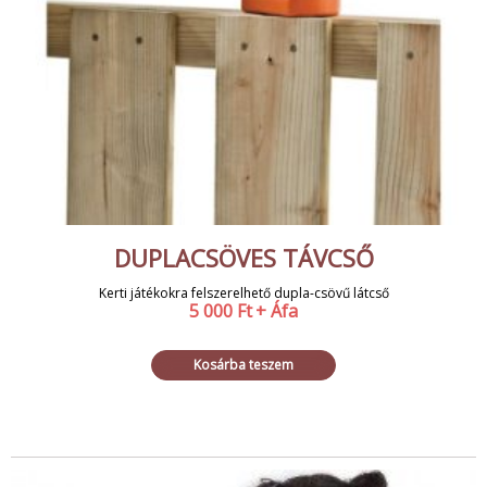
DUPLACSÖVES TÁVCSŐ
Kerti játékokra felszerelhető dupla-csövű látcső
5 000
Ft
+ Áfa
Kosárba teszem