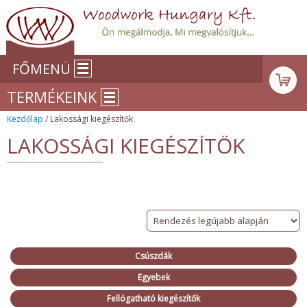
FŐMENÜ
TERMÉKEINK
Kezdőlap
/ Lakossági kiegészítők
LAKOSSÁGI KIEGÉSZÍTŐK
Csúszdák
Egyebek
Fellógatható kiegészítők