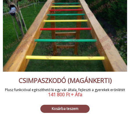
CSIMPASZKODÓ (MAGÁNKERTI)
Plusz funkcióval egészíthető ki egy vár általa, fejleszti a gyerekek erőnlétét
141 800
Ft
+ Áfa
Kosárba teszem