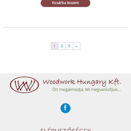
Kosárba teszem
1
2
3
→
ELÉRHETŐSÉGEK