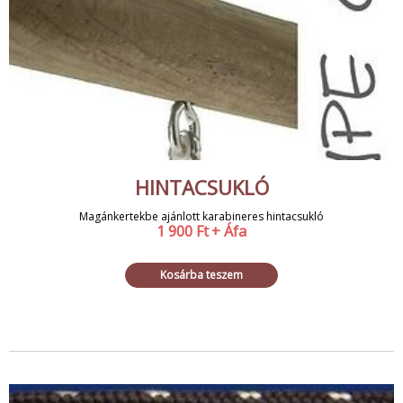
HINTACSUKLÓ
Magánkertekbe ajánlott karabineres hintacsukló
1 900
Ft
+ Áfa
Kosárba teszem