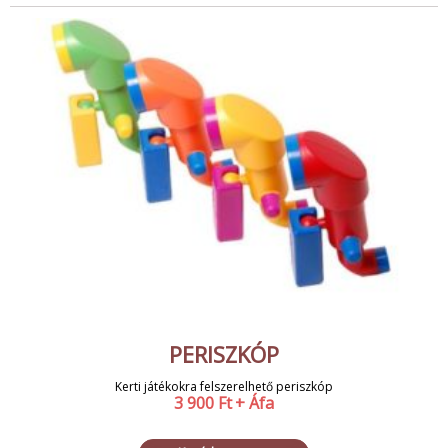
PERISZKÓP
Kerti játékokra felszerelhető periszkóp
3 900
Ft
+ Áfa