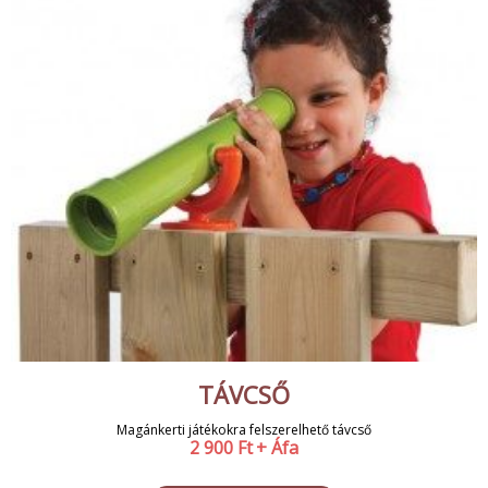
TÁVCSŐ
Magánkerti játékokra felszerelhető távcső
2 900
Ft
+ Áfa