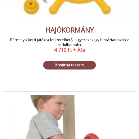
HAJÓKORMÁNY
Bármelyik kerti játékra felszerelhető, a gyerekek így fantáziautazásra
indulhatnak:)
4 710
Ft
+ Áfa
Kosárba teszem