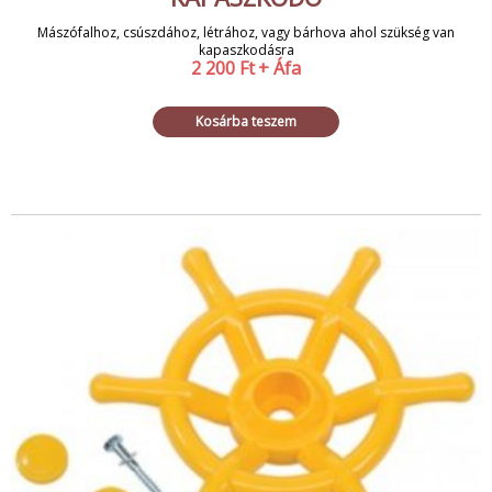
Mászófalhoz, csúszdához, létrához, vagy bárhova ahol szükség van
kapaszkodásra
2 200
Ft
+ Áfa
Kosárba teszem