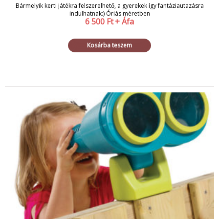
Bármelyik kerti játékra felszerelhető, a gyerekek így fantáziautazásra
indulhatnak:) Óriás méretben
6 500
Ft
+ Áfa
Kosárba teszem