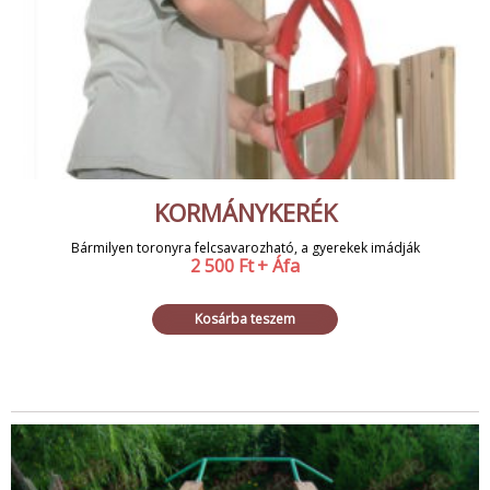
KORMÁNYKERÉK
Bármilyen toronyra felcsavarozható, a gyerekek imádják
2 500
Ft
+ Áfa
Kosárba teszem