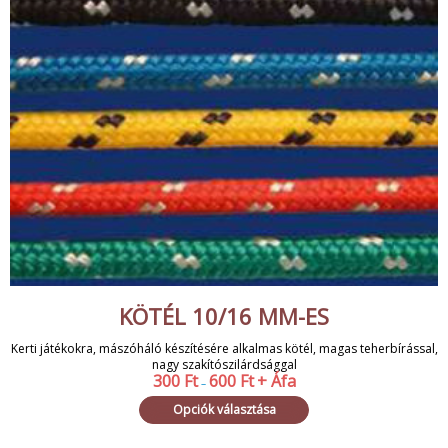
KÖTÉL 10/16 MM-ES
Kerti játékokra, mászóháló készítésére alkalmas kötél, magas teherbírással,
nagy szakítószilárdsággal
300
Ft
600
Ft
+ Áfa
–
Opciók választása