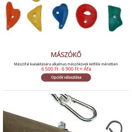
MÁSZÓKŐ
Mászófal kialakítására alkalmas mászókövek kétféle méretben
6 500
Ft
6 900
Ft
+ Áfa
–
Opciók választása