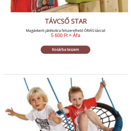
TÁVCSŐ STAR
Magánkerti játékokra felszerelhető ÓRIÁS távcső
5 600
Ft
+ Áfa
Kosárba teszem