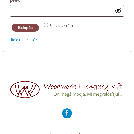
Jelszó
*
Emlékezz rám
Belépés
Elfelejtett jelszó?