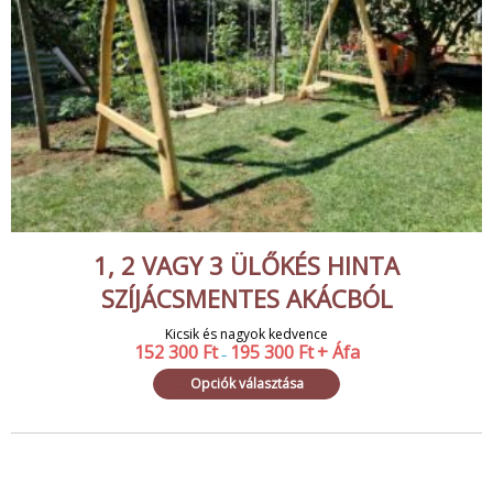
1, 2 VAGY 3 ÜLŐKÉS HINTA
SZÍJÁCSMENTES AKÁCBÓL
Kicsik és nagyok kedvence
152 300
Ft
195 300
Ft
+ Áfa
–
Opciók választása