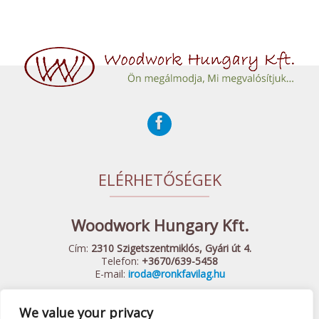
ELÉRHETŐSÉGEK
Woodwork Hungary Kft.
Cím:
2310 Szigetszentmiklós, Gyári út 4.
Telefon:
+3670/639-5458
E-mail:
iroda@ronkfavilag.hu
We value your privacy
© 2015 Woodwork Hungary Kft. - Minden Jog Fenntartva