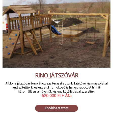
RINO JÁTSZÓVÁR
A Mona játszóvár tornyához egy teraszt adtunk, fatetővel és mászófallal
egészítettük ki és egy alul homokozó is helyet kapott. A hintát
háromállásúra növeltük, és egy kötéllétrával szereltük.
620 000
Ft
+ Áfa
Kosárba teszem