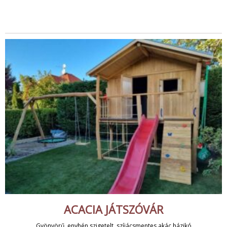
ACACIA JÁTSZÓVÁR
Gyönyörű, enyhén szigetelt, szíjácsmentes akác házikó