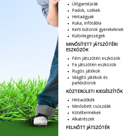
Ülőgarnitúrák
Padok, székek
Hintaágyak
Kuka, infótábla
Kerti bútorok gyerekeknek
Különlegességek
MINŐSÍTETT JÁTSZÓTÉRI
ESZKÖZÖK
Fém játszótéri eszközök
Fa játszótéri eszközök
Rugós játékok
Világító játékok és
parkbútorok
KÖZTERÜLETI KIEGÉSZÍTŐK
Hintaülőkék
Minősített csúszdák
Kötéltermékek
Alkatrészek
FELNŐTT JÁTSZÓTÉR