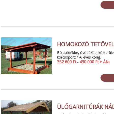
HOMOKOZÓ TETŐVE
Bölcsődékbe, óvodákba, közterületi
korcsoport: 1-6 éves korig.
352 600
Ft
430 000
Ft
+ Áfa
–
ÜLŐGARNITÚRÁK NÁD