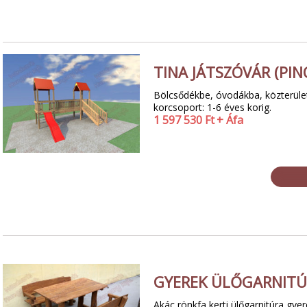
TINA JÁTSZÓVÁR (PIN
Bölcsődékbe, óvodákba, közterületi
korcsoport: 1-6 éves korig.
1 597 530
Ft
+ Áfa
GYEREK ÜLŐGARNIT
Akác rönkfa kerti ülőgarnitúra gy