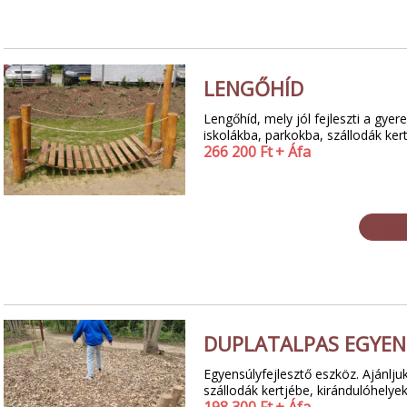
LENGŐHÍD
Lengőhíd, mely jól fejleszti a gye
iskolákba, parkokba, szállodák ker
266 200
Ft
+ Áfa
DUPLATALPAS EGYE
Egyensúlyfejlesztő eszköz. Ajánlju
szállodák kertjébe, kirándulóhelye