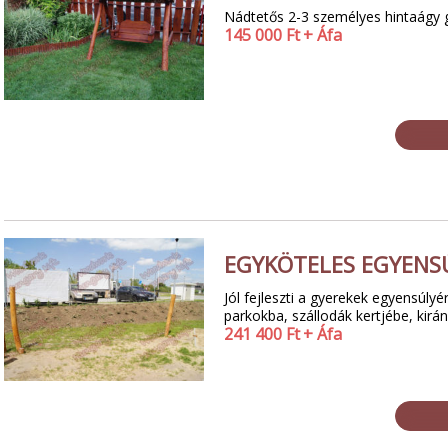
Nádtetős 2-3 személyes hintaágy
145 000
Ft
+ Áfa
EGYKÖTELES EGYENS
Jól fejleszti a gyerekek egyensúlyé
parkokba, szállodák kertjébe, kirá
241 400
Ft
+ Áfa