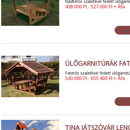
Nádtetős szaletlivel fedett ülőgar
438 000
Ft
527 000
Ft
+ Áfa
–
ÜLŐGARNITÚRÁK FAT
Fatetős szaletlivel fedett ülőgarni
543 000
Ft
655 400
Ft
+ Áfa
–
TINA JÁTSZÓVÁR LEN