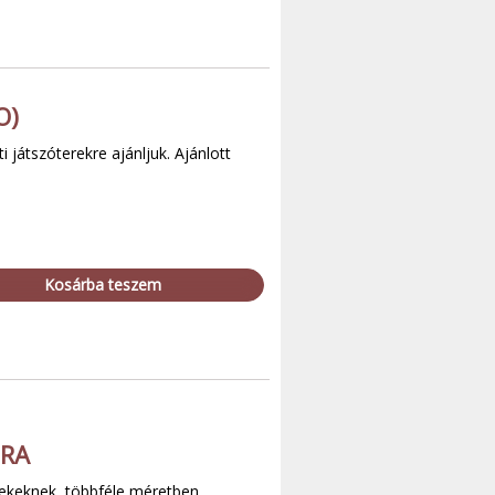
O)
 játszóterekre ajánljuk. Ajánlott
Kosárba teszem
ÚRA
erekeknek, többféle méretben