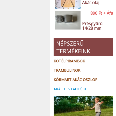
Akác olaj
890
Ft
+ Áfa
Présgyűrű
14/28 mm
NÉPSZERŰ
TERMÉKEINK
KÖTÉLPIRAMISOK
TRAMBULINOK
KÖRMART AKÁC OSZLOP
AKÁC HINTAÜLŐKE