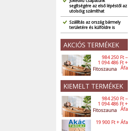
Jókedvű csapatunk
segítségére az első lépéstől az
utolsóig számíthat
Szállítás az ország bármely
területére és külföldre is
AKCIÓS TERMÉKEK
984 250
Ft
–
1 094 486
Ft
+
Áfa
Fitoszauna
KIEMELT TERMÉKEK
984 250
Ft
–
1 094 486
Ft
+
Áfa
Fitoszauna
19 900
Ft
+ Áfa