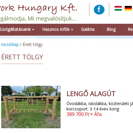
Szolgáltatásaink
Hasznos infók
Galéria
Blog
Re
Kezdőlap
/ Érett tölgy
ÉRETT TÖLGY
LENGŐ ALAGÚT
Óvodákba, iskolákba, közterületi já
korcsoport: 3-14 éves korig
389 700
Ft
+ Áfa