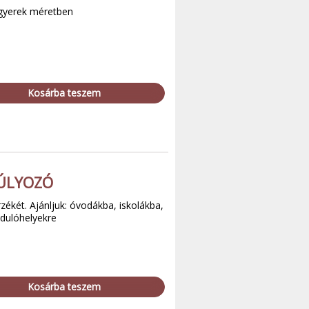
 gyerek méretben
Kosárba teszem
ÚLYOZÓ
rzékét. Ajánljuk: óvodákba, iskolákba,
ndulóhelyekre
Kosárba teszem