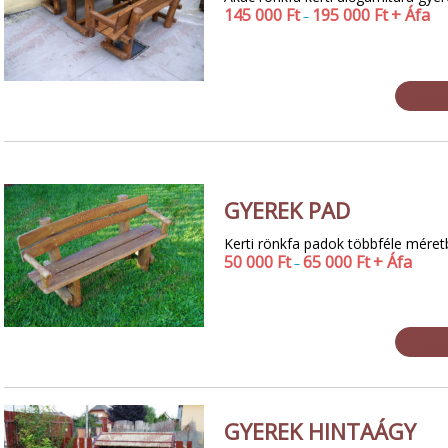
145 000
Ft
195 000
Ft
+ Áfa
–
GYEREK PAD
Kerti rönkfa padok többféle mére
50 000
Ft
65 000
Ft
+ Áfa
–
GYEREK HINTAÁGY