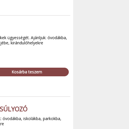
rekek ügyességét. Ajánljuk: óvodákba,
tjébe, kirándulóhelyekre
Kosárba teszem
NSÚLYOZÓ
k: óvodákba, iskolákba, parkokba,
kre