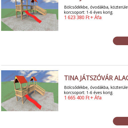
Bölcsődékbe, óvodákba, közterületi
korcsoport: 1-6 éves korig.
1 623 380
Ft
+ Áfa
TINA JÁTSZÓVÁR ALA
Bölcsődékbe, óvodákba, közterületi
korcsoport: 1-6 éves korig.
1 665 400
Ft
+ Áfa