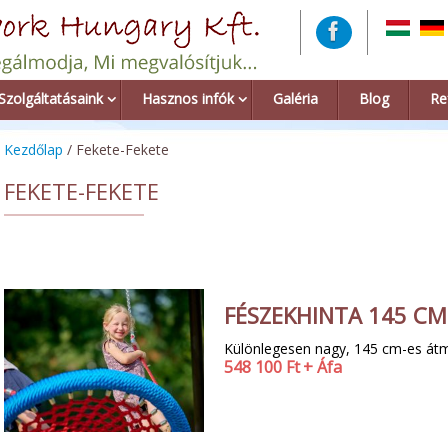
Szolgáltatásaink
Hasznos infók
Galéria
Blog
Re
Kezdőlap
/ Fekete-Fekete
FEKETE-FEKETE
FÉSZEKHINTA 145 CM
Különlegesen nagy, 145 cm-es átm
548 100
Ft
+ Áfa