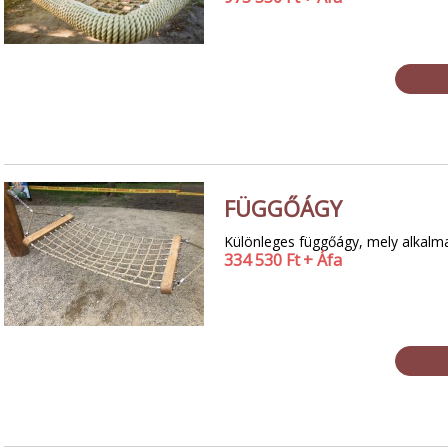
FÜGGŐÁGY
Különleges függőágy, mely alkalma
334 530
Ft
+ Áfa