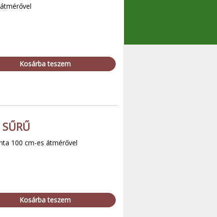
 átmérővel
Kosárba teszem
 SŰRŰ
inta 100 cm-es átmérővel
Kosárba teszem