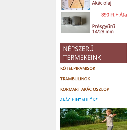
Akác olaj
890
Ft
+ Áfa
Présgyűrű
14/28 mm
NÉPSZERŰ
TERMÉKEINK
KÖTÉLPIRAMISOK
TRAMBULINOK
KÖRMART AKÁC OSZLOP
AKÁC HINTAÜLŐKE