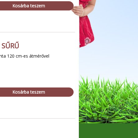
Kosárba teszem
 SŰRŰ
inta 120 cm-es átmérővel
Kosárba teszem