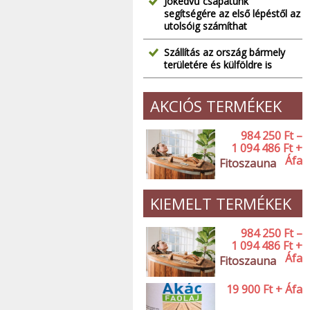
Jókedvű csapatunk
segítségére az első lépéstől az
utolsóig számíthat
Szállítás az ország bármely
területére és külföldre is
AKCIÓS TERMÉKEK
984 250
Ft
–
1 094 486
Ft
+
Áfa
Fitoszauna
KIEMELT TERMÉKEK
984 250
Ft
–
1 094 486
Ft
+
Áfa
Fitoszauna
19 900
Ft
+ Áfa