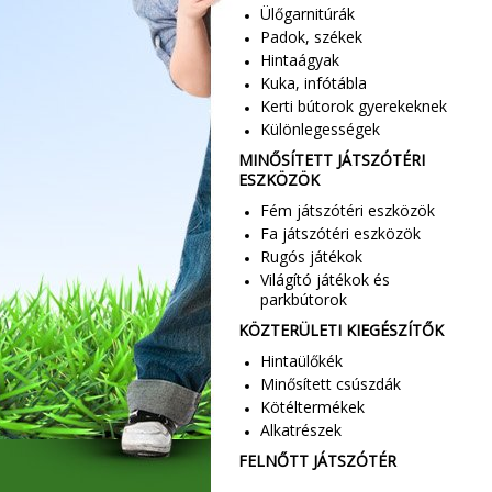
Ülőgarnitúrák
Padok, székek
Hintaágyak
Kuka, infótábla
Kerti bútorok gyerekeknek
Különlegességek
MINŐSÍTETT JÁTSZÓTÉRI
ESZKÖZÖK
Fém játszótéri eszközök
Fa játszótéri eszközök
Rugós játékok
Világító játékok és
parkbútorok
KÖZTERÜLETI KIEGÉSZÍTŐK
Hintaülőkék
Minősített csúszdák
Kötéltermékek
Alkatrészek
FELNŐTT JÁTSZÓTÉR