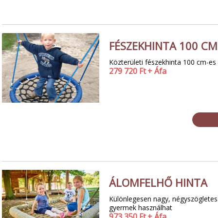
FÉSZEKHINTA 100 CM
Közterületi fészekhinta 100 cm-es
279 720
Ft
+ Áfa
ÁLOMFELHŐ HINTA
Különlegesen nagy, négyszögletes 
gyermek használhat
973 350
Ft
+ Áfa