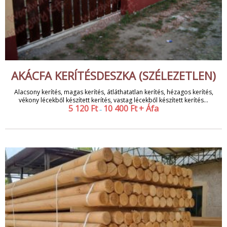
AKÁCFA KERÍTÉSDESZKA (SZÉLEZETLEN)
Alacsony kerítés, magas kerítés, átláthatatlan kerítés, hézagos kerítés,
vékony lécekből készített kerítés, vastag lécekből készített kerítés...
5 120
Ft
10 400
Ft
+ Áfa
–