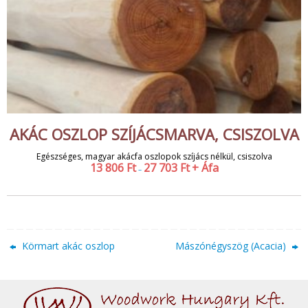
AKÁC OSZLOP SZÍJÁCSMARVA, CSISZOLVA
Egészséges, magyar akácfa oszlopok szíjács nélkül, csiszolva
13 806
Ft
27 703
Ft
+ Áfa
–
Körmart akác oszlop
Mászónégyszög (Acacia)