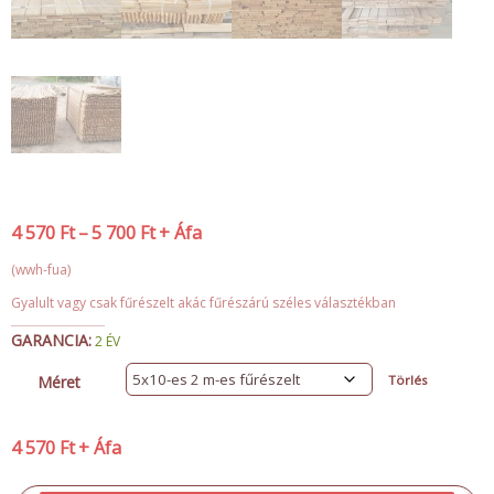
4 570
Ft
–
5 700
Ft
+ Áfa
(wwh-fua)
Gyalult vagy csak fűrészelt akác fűrészárú széles választékban
GARANCIA:
2 ÉV
Méret
Törlés
4 570
Ft
+ Áfa