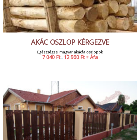
AKÁC OSZLOP KÉRGEZVE
Egészséges, magyar akácfa oszlopok
7 040
Ft
12 960
Ft
+ Áfa
–