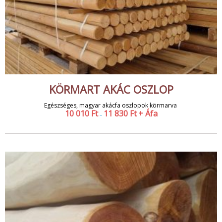
KÖRMART AKÁC OSZLOP
Egészséges, magyar akácfa oszlopok körmarva
10 010
Ft
11 830
Ft
+ Áfa
–