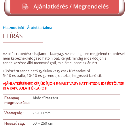
Hasznos infó - Áraink tartalma
LEÍRÁS
Az akác repedésre hajlamos faanyag. Az esetlegesen megjelenő repedések
nem képeznek kifogásolható hibát. Kérjük mindig érdeklődjön a
rendelkezésre álló mennyiségről, mielőtt eljönne az áruért.
Fűrészáru rendelhető gyalulva vagy csak fűrészelve pl.:
5×10-es palló, 10×10-es gerenda, deszka , hegyezett karó stb.
AJÁNLATKÉRÉSHEZ KÉRJÜK ÍRJON E-MAILT VAGY
KATTINTSON IDE
ÉS TÖLTSE
KI A KAPCSOLATI ŰRLAPOT!
Faanyag
Akác fűrészáru
megnevezése:
Vastagság:
25-100 mm
Hosszúság:
50 – 250 cm