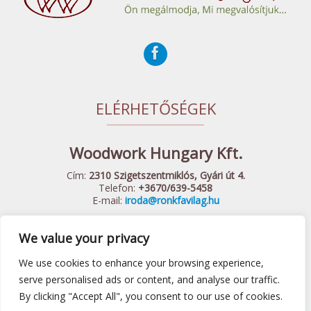
ELÉRHETŐSÉGEK
Woodwork Hungary Kft.
Cím:
2310 Szigetszentmiklós, Gyári út 4.
Telefon:
+3670/639-5458
E-mail:
iroda@ronkfavilag.hu
We value your privacy
© 2015 Woodwork Hungary Kft. - Minden Jog Fenntartva
Készítette:
Webshopguru.hu
We use cookies to enhance your browsing experience,
Játszótéri eszközök
|
Előtető
|
Fa hintaágy
|
Felnőtt játszótér
serve personalised ads or content, and analyse our traffic.
By clicking "Accept All", you consent to our use of cookies.
|
ÁSZF