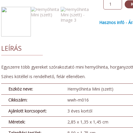
K
Hasznos infó - Ár
LEÍRÁS
Egyszerre több gyereket szórakoztató mini hernyóhinta, horganyzott 
Színes kötéllel is rendelhető, felár ellenében.
Eszköz neve:
Hernyóhinta Mini (szett)
Cikkszám:
wwh-m016
Ajánlott korcsoport:
3 éves kortól
Méretek:
2,85 x 1,35 x 1,45 cm
Telepítési terület:
8,00 x 1,75 cm