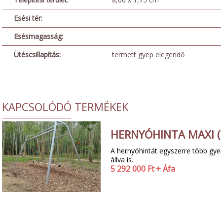
Esési tér:
Esésmagasság:
Ütéscsillapítás:
termett gyep elegendő
KAPCSOLÓDÓ TERMÉKEK
HERNYÓHINTA MAXI (
A hernyóhintát egyszerre több gye
állva is.
5 292 000
Ft
+ Áfa