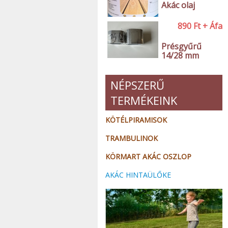
Akác olaj
890
Ft
+ Áfa
Présgyűrű
14/28 mm
NÉPSZERŰ
TERMÉKEINK
KÖTÉLPIRAMISOK
TRAMBULINOK
KÖRMART AKÁC OSZLOP
AKÁC HINTAÜLŐKE