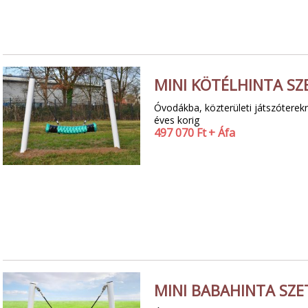
MINI KÖTÉLHINTA SZ
Óvodákba, közterületi játszóterekr
éves korig
497 070
Ft
+ Áfa
MINI BABAHINTA SZE