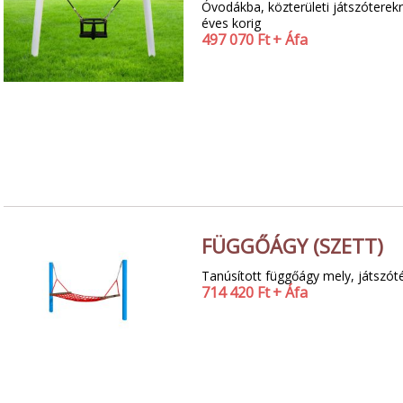
Óvodákba, közterületi játszóterekre
éves korig
497 070
Ft
+ Áfa
FÜGGŐÁGY (SZETT)
Tanúsított függőágy mely, játszóté
714 420
Ft
+ Áfa