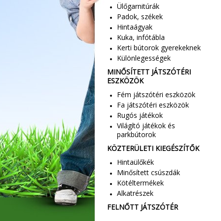
Ülőgarnitúrák
Padok, székek
Hintaágyak
Kuka, infótábla
Kerti bútorok gyerekeknek
Különlegességek
MINŐSÍTETT JÁTSZÓTÉRI
ESZKÖZÖK
Fém játszótéri eszközök
Fa játszótéri eszközök
Rugós játékok
Világító játékok és
parkbútorok
KÖZTERÜLETI KIEGÉSZÍTŐK
Hintaülőkék
Minősített csúszdák
Kötéltermékek
Alkatrészek
FELNŐTT JÁTSZÓTÉR