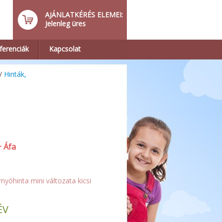
AJÁNLATKÉRÉS ELEMEI:
Jelenleg üres
ferenciák
Kapcsolat
/
Hinták,
+ Áfa
rnyóhinta mini változata kicsi
ÉV