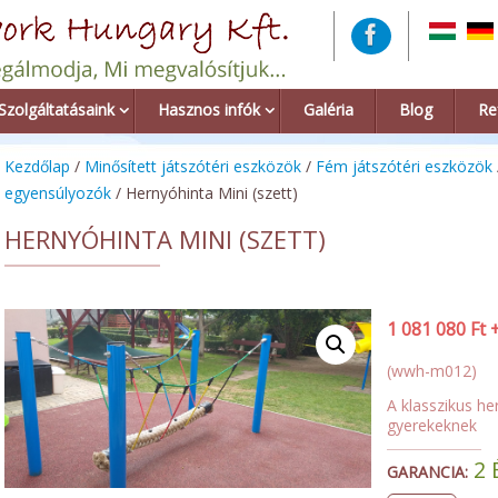
Szolgáltatásaink
Hasznos infók
Galéria
Blog
Re
Kezdőlap
/
Minősített játszótéri eszközök
/
Fém játszótéri eszközök
egyensúlyozók
/ Hernyóhinta Mini (szett)
HERNYÓHINTA MINI (SZETT)
1 081 080
Ft
(wwh-m012)
A klasszikus he
gyerekeknek
2 
GARANCIA: