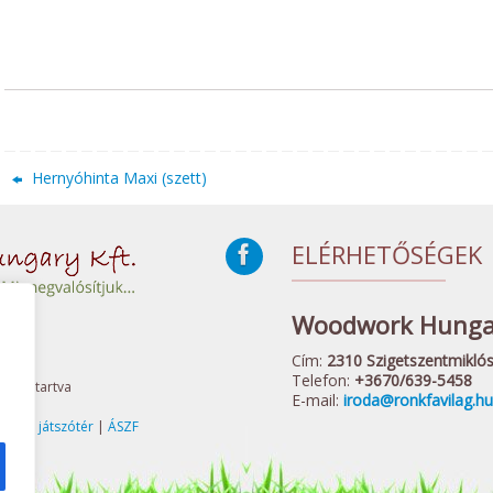
Hernyóhinta Maxi (szett)
ELÉRHETŐSÉGEK
Woodwork Hungar
Cím:
2310 Szigetszentmiklós,
Telefon:
+3670/639-5458
 Fenntartva
E-mail:
iroda@ronkfavilag.hu
elnőtt játszótér
|
ÁSZF