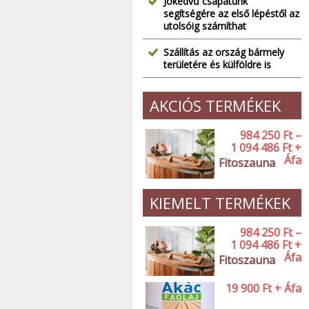
Jókedvű csapatunk
segítségére az első lépéstől az
utolsóig számíthat
Szállítás az ország bármely
területére és külföldre is
AKCIÓS TERMÉKEK
984 250
Ft
–
1 094 486
Ft
+
Áfa
Fitoszauna
KIEMELT TERMÉKEK
984 250
Ft
–
1 094 486
Ft
+
Áfa
Fitoszauna
19 900
Ft
+ Áfa