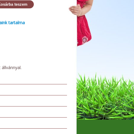
osárba teszem
aink tartalma
állvánnyal.