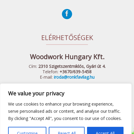
ELÉRHETŐSÉGEK
Woodwork Hungary Kft.
Cím:
2310 Szigetszentmiklós, Gyári út 4.
Telefon:
+3670/639-5458
E-mail:
iroda@ronkfavilag.hu
We value your privacy
© 2015 Woodwork Hungary Kft. - Minden Jog Fenntartva
Készítette:
Webshopguru.hu
We use cookies to enhance your browsing experience,
Játszótéri eszközök
|
Előtető
|
Fa hintaágy
|
Felnőtt játszótér
serve personalised ads or content, and analyse our traffic.
By clicking "Accept All", you consent to our use of cookies.
|
ÁSZF
Customise
Reject All
Accept All