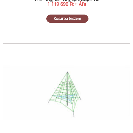
1 119 690
Ft
+ Áfa
Kosárba teszem