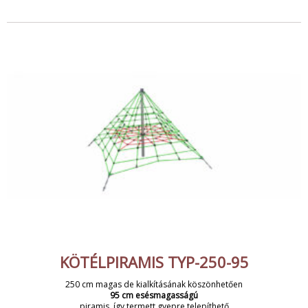
KÖTÉLPIRAMIS TYP-250-95
250 cm magas de kialkításának köszönhetően
95 cm esésmagasságú
piramis, így termett gyepre telepíthető