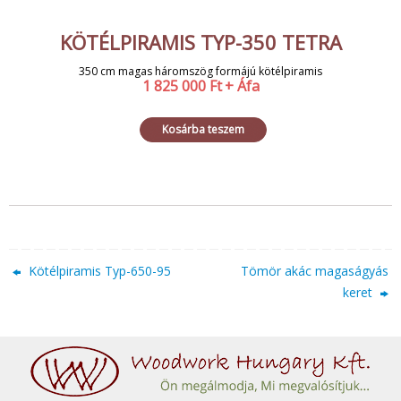
KÖTÉLPIRAMIS TYP-350 TETRA
350 cm magas háromszög formájú kötélpiramis
1 825 000
Ft
+ Áfa
Kosárba teszem
Kötélpiramis Typ-650-95
Tömör akác magaságyás
keret