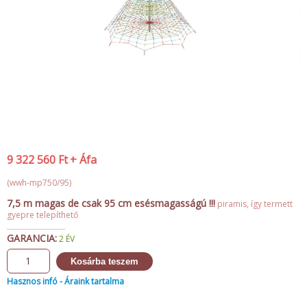
9 322 560
Ft
+ Áfa
(wwh-mp750/95)
7,5 m magas de csak 95 cm esésmagasságú !!!
piramis, így termett
gyepre telepíthető
GARANCIA:
2 ÉV
Kosárba teszem
Hasznos infó - Áraink tartalma