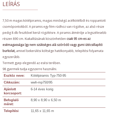
LEÍRÁS
7,50 m magas kötélpiramis, magas minőségű acélkötélből és roppantott
csomópontokból. A piramis egy fém rúdhoz van rögzítve, az alsó része
pedig 8 db feszítővel kerül rögzítésre. A piramis átmérője a legszélesebb
részen 890 cm. Kiakalításának köszönhetően
csak 95 cm-es az
esémagassága így nem szükséges alá szóródó vagy gumi ütécsillapító
burkolat,
amivel bekerülési költsége hatékonyabb, telepítési folyamata
egyszerűbb.
Termett gyep elegendő az esési terében.
98 gyermek tudja egyszerre használni.
Eszköz neve:
Kötélpiramis Typ-750-95
Cikkszám:
wwh-mp750/95
Ajánlott
6-14 éves korig
korcsoport:
Befoglaló
8,90 x 8,90 x 6,50 m
méret:
Telepítési
11,65 x 11,65 m