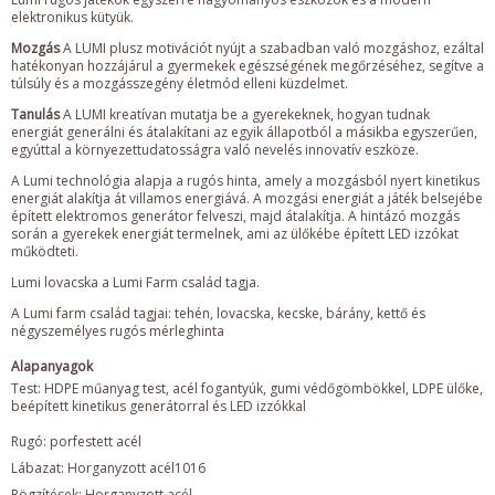
elektronikus kütyük.
Mozgás
A LUMI plusz motivációt nyújt a szabadban való mozgáshoz, ezáltal
hatékonyan hozzájárul a gyermekek egészségének megőrzéséhez, segítve a
túlsúly és a mozgásszegény életmód elleni küzdelmet.
Tanulás
A LUMI kreatívan mutatja be a gyerekeknek, hogyan tudnak
energiát generálni és átalakítani az egyik állapotból a másikba egyszerűen,
egyúttal a környezettudatosságra való nevelés innovatív eszköze.
A Lumi technológia alapja a rugós hinta, amely a mozgásból nyert kinetikus
energiát alakítja át villamos energiává. A mozgási energiát a játék belsejébe
épített elektromos generátor felveszi, majd átalakítja. A hintázó mozgás
során a gyerekek energiát termelnek, ami az ülőkébe épített LED izzókat
működteti.
Lumi lovacska a Lumi Farm család tagja.
A Lumi farm család tagjai: tehén, lovacska, kecske, bárány, kettő és
négyszemélyes rugós mérleghinta
Alapanyagok
Test: HDPE műanyag test, acél fogantyúk, gumi védőgömbökkel, LDPE ülőke,
beépített kinetikus generátorral és LED izzókkal
Rugó: porfestett acél
Lábazat: Horganyzott acél1016
Rögzítések: Horganyzott acél