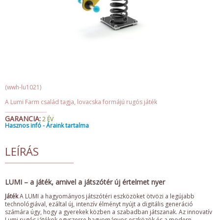
(wwh-lu1021)
A Lumi Farm család tagja, lovacska formájú rugós játék
GARANCIA:
2 ÉV
Hasznos infó - Áraink tartalma
LEÍRÁS
LUMI – a játék, amivel a játszótér új értelmet nyer
Játék
A LUMI a hagyományos játszótéri eszközöket ötvözi a legújabb
technológiával, ezáltal új, intenzív élményt nyújt a digitális generáció
számára úgy, hogy a gyerekek közben a szabadban játszanak. Az innovatív
Lumi rugós játékok egyszerre hagyományos eszközök és a modern