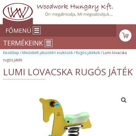
FŐMENÜ
TERMÉKEINK
Kezdőlap
/
Minősített játszótéri eszközök
/
Rugós játékok
/ Lumi lovacska
rugós játék
LUMI LOVACSKA RUGÓS JÁTÉK