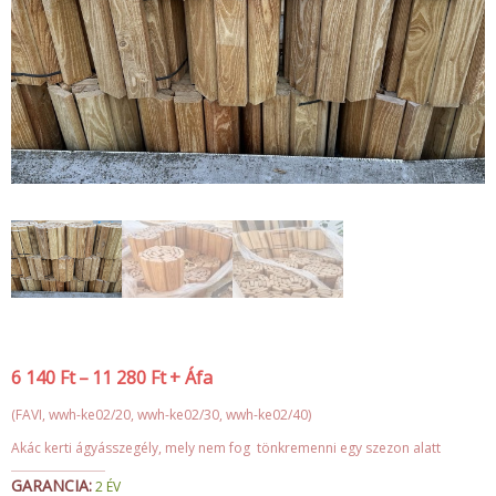
6 140
Ft
–
11 280
Ft
+ Áfa
(FAVI, wwh-ke02/20, wwh-ke02/30, wwh-ke02/40)
Akác kerti ágyásszegély, mely nem fog tönkremenni egy szezon alatt
GARANCIA:
2 ÉV