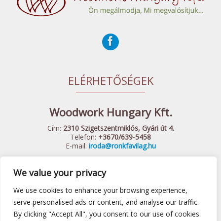
ELÉRHETŐSÉGEK
Woodwork Hungary Kft.
Cím:
2310 Szigetszentmiklós, Gyári út 4.
Telefon:
+3670/639-5458
E-mail:
iroda@ronkfavilag.hu
We value your privacy
© 2015 Woodwork Hungary Kft. - Minden Jog Fenntartva
Készítette:
Webshopguru.hu
We use cookies to enhance your browsing experience,
Játszótéri eszközök
|
Előtető
|
Fa hintaágy
|
Felnőtt játszótér
serve personalised ads or content, and analyse our traffic.
By clicking "Accept All", you consent to our use of cookies.
|
ÁSZF