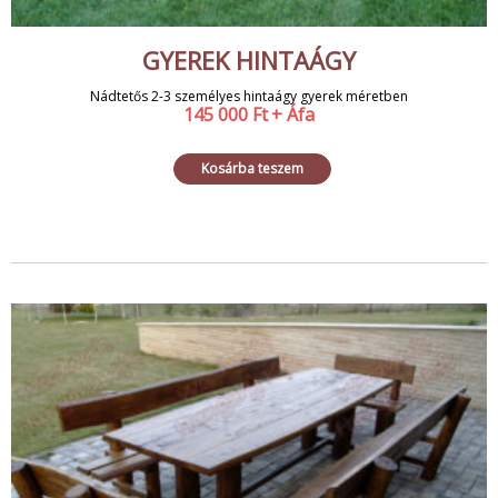
GYEREK HINTAÁGY
Nádtetős 2-3 személyes hintaágy gyerek méretben
145 000
Ft
+ Áfa
Kosárba teszem