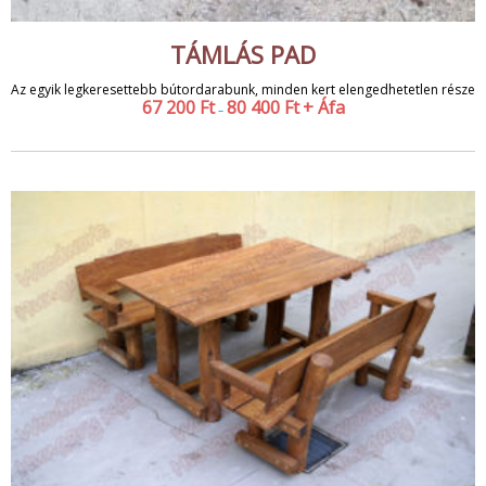
TÁMLÁS PAD
Az egyik legkeresettebb bútordarabunk, minden kert elengedhetetlen része
67 200
Ft
80 400
Ft
+ Áfa
–