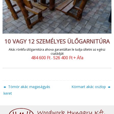
10 VAGY 12 SZEMÉLYES ÜLŐGARNITÚRA
Akác rönkfa ülőgarnitúra ahova garantáltan le tudja ültetni az egész
családját
484 600
Ft
526 400
Ft
+ Áfa
–
Tömör akác magaságyás
Körmart akác oszlop
keret