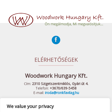
ELÉRHETŐSÉGEK
Woodwork Hungary Kft.
Cím:
2310 Szigetszentmiklós, Gyári út 4.
Telefon:
+3670/639-5458
E-mail:
iroda@ronkfavilag.hu
We value your privacy
© 2015 Woodwork Hungary Kft. - Minden Jog Fenntartva
Készítette:
Webshopguru.hu