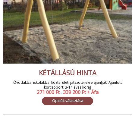
KÉTÁLLÁSÚ HINTA
Óvodákba, iskolákba, közterületi játszóterekre ajánljuk. Ajánlott
korcsoport: 3-14 éves korig
271 000
Ft
339 200
Ft
+ Áfa
–
Opciók választása