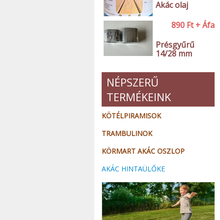
Akác olaj
890
Ft
+ Áfa
Présgyűrű
14/28 mm
NÉPSZERŰ
TERMÉKEINK
KÖTÉLPIRAMISOK
TRAMBULINOK
KÖRMART AKÁC OSZLOP
AKÁC HINTAÜLŐKE