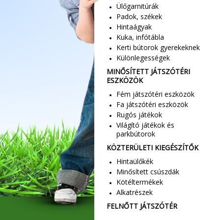
Ülőgarnitúrák
Padok, székek
Hintaágyak
Kuka, infótábla
Kerti bútorok gyerekeknek
Különlegességek
MINŐSÍTETT JÁTSZÓTÉRI
ESZKÖZÖK
Fém játszótéri eszközök
Fa játszótéri eszközök
Rugós játékok
Világító játékok és
parkbútorok
KÖZTERÜLETI KIEGÉSZÍTŐK
Hintaülőkék
Minősített csúszdák
Kötéltermékek
Alkatrészek
FELNŐTT JÁTSZÓTÉR