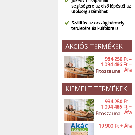
Jókedvű csapatunk
segítségére az első lépéstől az
utolsóig számíthat
Szállítás az ország bármely
területére és külföldre is
AKCIÓS TERMÉKEK
984 250
Ft
–
1 094 486
Ft
+
Áfa
Fitoszauna
KIEMELT TERMÉKEK
984 250
Ft
–
1 094 486
Ft
+
Áfa
Fitoszauna
19 900
Ft
+ Áfa