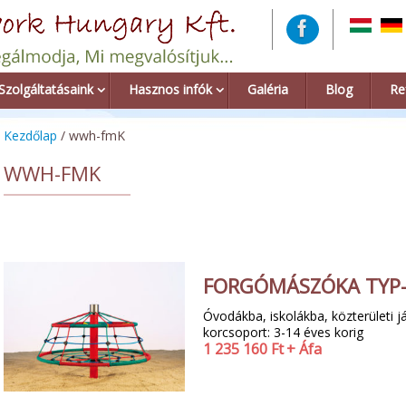
Szolgáltatásaink
Hasznos infók
Galéria
Blog
Re
Kezdőlap
/ wwh-fmK
WWH-FMK
FORGÓMÁSZÓKA TYP
Óvodákba, iskolákba, közterületi já
korcsoport: 3-14 éves korig
1 235 160
Ft
+ Áfa