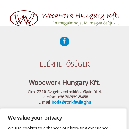
ELÉRHETŐSÉGEK
Woodwork Hungary Kft.
Cím:
2310 Szigetszentmiklós, Gyári út 4.
Telefon:
+3670/639-5458
E-mail:
iroda@ronkfavilag.hu
We value your privacy
© 2015 Woodwork Hungary Kft. - Minden Jog Fenntartva
Készítette:
Webshopguru.hu
We use cookies to enhance your browsing experience,