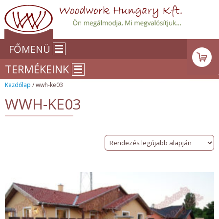
FŐMENÜ
TERMÉKEINK
Kezdőlap
/ wwh-ke03
WWH-KE03