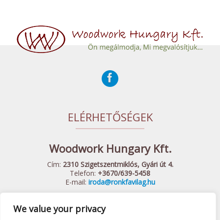
ELÉRHETŐSÉGEK
Woodwork Hungary Kft.
Cím:
2310 Szigetszentmiklós, Gyári út 4.
Telefon:
+3670/639-5458
E-mail:
iroda@ronkfavilag.hu
We value your privacy
© 2015 Woodwork Hungary Kft. - Minden Jog Fenntartva
Készítette:
Webshopguru.hu