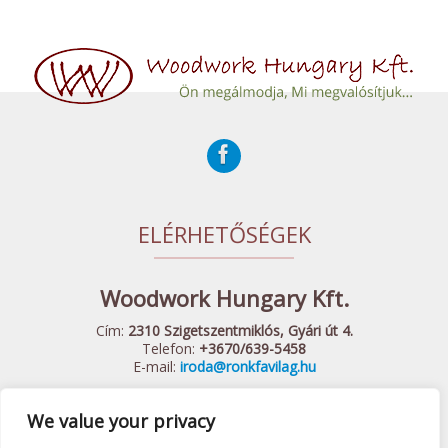
ELÉRHETŐSÉGEK
Woodwork Hungary Kft.
Cím:
2310 Szigetszentmiklós, Gyári út 4.
Telefon:
+3670/639-5458
E-mail:
iroda@ronkfavilag.hu
We value your privacy
© 2015 Woodwork Hungary Kft. - Minden Jog Fenntartva
Készítette:
Webshopguru.hu