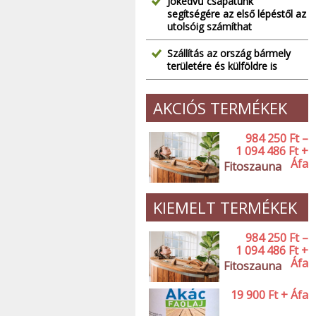
Jókedvű csapatunk
segítségére az első lépéstől az
utolsóig számíthat
Szállítás az ország bármely
területére és külföldre is
AKCIÓS TERMÉKEK
984 250
Ft
–
1 094 486
Ft
+
Áfa
Fitoszauna
KIEMELT TERMÉKEK
984 250
Ft
–
1 094 486
Ft
+
Áfa
Fitoszauna
19 900
Ft
+ Áfa