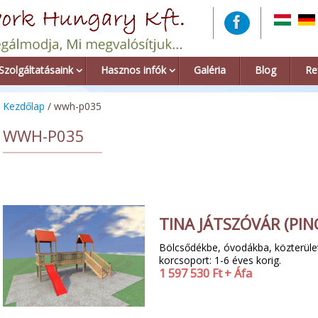
Szolgáltatásaink
Hasznos infók
Galéria
Blog
Re
Kezdőlap
/ wwh-p035
WWH-P035
TINA JÁTSZÓVÁR (PIN
Bölcsődékbe, óvodákba, közterületi
korcsoport: 1-6 éves korig.
1 597 530
Ft
+ Áfa