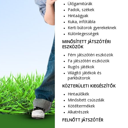
Ülőgarnitúrák
Padok, székek
Hintaágyak
Kuka, infótábla
Kerti bútorok gyerekeknek
Különlegességek
MINŐSÍTETT JÁTSZÓTÉRI
ESZKÖZÖK
Fém játszótéri eszközök
Fa játszótéri eszközök
Rugós játékok
Világító játékok és
parkbútorok
KÖZTERÜLETI KIEGÉSZÍTŐK
Hintaülőkék
Minősített csúszdák
Kötéltermékek
Alkatrészek
FELNŐTT JÁTSZÓTÉR