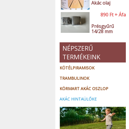
Akác olaj
890
Ft
+ Áfa
Présgyűrű
14/28 mm
NÉPSZERŰ
TERMÉKEINK
KÖTÉLPIRAMISOK
TRAMBULINOK
KÖRMART AKÁC OSZLOP
AKÁC HINTAÜLŐKE