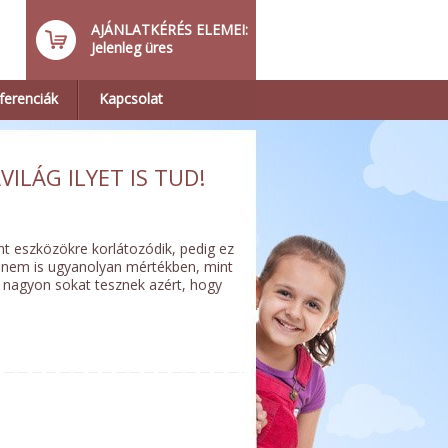
AJÁNLATKÉRÉS ELEMEI:
Jelenleg üres
ferenciák
Kapcsolat
ILÁG ILYET IS TUD!
nt eszközökre korlátozódik, pedig ez
ha nem is ugyanolyan mértékben, mint
n nagyon sokat tesznek azért, hogy