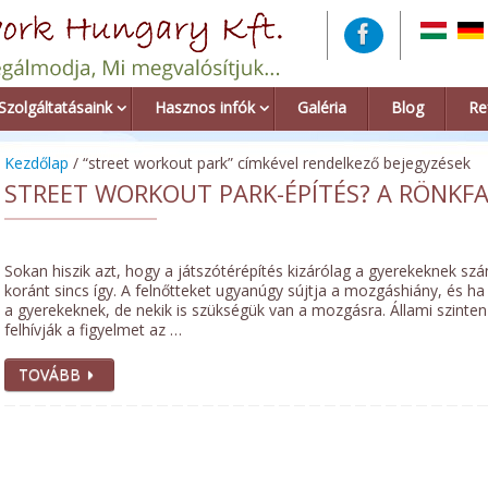
Szolgáltatásaink
Hasznos infók
Galéria
Blog
Re
Kezdőlap
/ “street workout park” címkével rendelkező bejegyzések
STREET WORKOUT PARK-ÉPÍTÉS? A RÖNKFAV
Sokan hiszik azt, hogy a játszótérépítés kizárólag a gyerekeknek szá
koránt sincs így. A felnőtteket ugyanúgy sújtja a mozgáshiány, és 
a gyerekeknek, de nekik is szükségük van a mozgásra. Állami szinte
felhívják a figyelmet az …
TOVÁBB