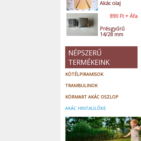
Akác olaj
890
Ft
+ Áfa
Présgyűrű
14/28 mm
NÉPSZERŰ
TERMÉKEINK
KÖTÉLPIRAMISOK
TRAMBULINOK
KÖRMART AKÁC OSZLOP
AKÁC HINTAÜLŐKE