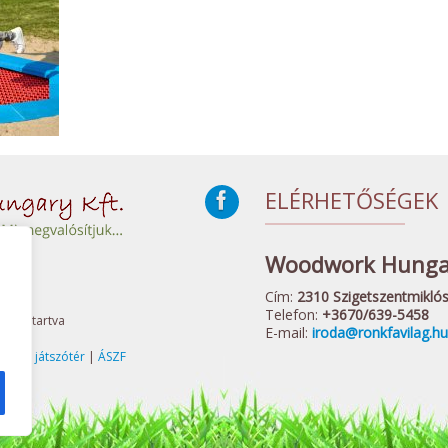
ELÉRHETŐSÉGEK
Woodwork Hungar
Cím:
2310 Szigetszentmiklós,
Telefon:
+3670/639-5458
 Fenntartva
E-mail:
iroda@ronkfavilag.hu
elnőtt játszótér
|
ÁSZF