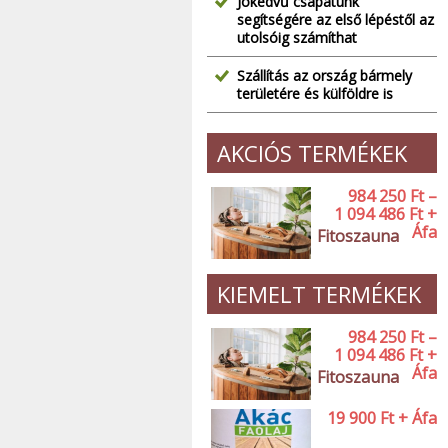
Jókedvű csapatunk
segítségére az első lépéstől az
utolsóig számíthat
Szállítás az ország bármely
területére és külföldre is
AKCIÓS TERMÉKEK
984 250
Ft
–
1 094 486
Ft
+
Áfa
Fitoszauna
KIEMELT TERMÉKEK
984 250
Ft
–
1 094 486
Ft
+
Áfa
Fitoszauna
19 900
Ft
+ Áfa