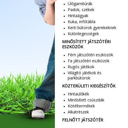
Ülőgarnitúrák
Padok, székek
Hintaágyak
Kuka, infótábla
Kerti bútorok gyerekeknek
Különlegességek
MINŐSÍTETT JÁTSZÓTÉRI
ESZKÖZÖK
Fém játszótéri eszközök
Fa játszótéri eszközök
Rugós játékok
Világító játékok és
parkbútorok
KÖZTERÜLETI KIEGÉSZÍTŐK
Hintaülőkék
Minősített csúszdák
Kötéltermékek
Alkatrészek
FELNŐTT JÁTSZÓTÉR