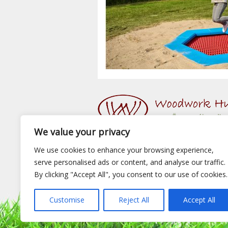
We value your privacy
We use cookies to enhance your browsing experience,
serve personalised ads or content, and analyse our traffic.
© 2015 Woodwork Hungary Kft. - Minden Jog
Készítette:
Webshopguru.hu
By clicking "Accept All", you consent to our use of cookies.
Játszótéri eszközök
|
Előtető
|
Fa hintaágy
|
F
Customise
Reject All
Accept All