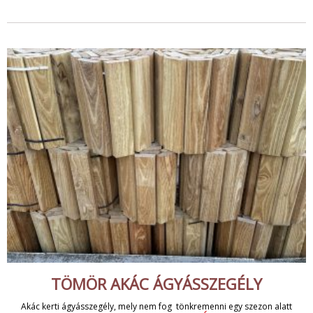
TÖMÖR AKÁC ÁGYÁSSZEGÉLY
Akác kerti ágyásszegély, mely nem fog tönkremenni egy szezon alatt