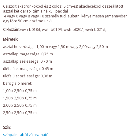
Csiszolt akácrönkökből és 2 colos (5 cm-es) akáclécekből összeállított
asztal két darab támla nélküli paddal
4 vagy 6 vagy 8 vagy 10 személy tud leültetni kényelmesen (amennyiben
egy főre 50 cm-t számolunk)
Cikkszám:
wwh-b018/l, wwh-b019/l, wwh-b020/l, wwh-b021/l,
Méretek:
asztal hosszúsága: 1,00 m vagy 1,50 m vagy 2,00 vagy 2,50 m
asztallap magassága: 0,75 m
asztallap szélessége: 0,70 m
ülőfelület magassága: 0,45 m
ülőfelület szélessége: 0,36 m
befoglaló méret:
1,00 x 2,50 x 0,75 m
1,50 x 2,50 x 0,75 m
2,00 x 2,50 x 0,75 m
2,50 x 2,50 x 0,75 m
Szín:
színpalettából választható