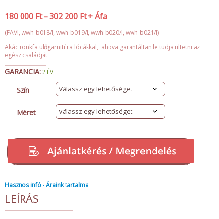
180 000
Ft
–
302 200
Ft
+ Áfa
(FAVI, wwh-b018/l, wwh-b019/l, wwh-b020/l, wwh-b021/l)
Akác rönkfa ülőgarnitúra lócákkal, ahova garantáltan le tudja ültetni az
egész családját
GARANCIA:
2 ÉV
Szín
Méret
Hasznos infó - Áraink tartalma
LEÍRÁS