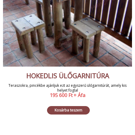
HOKEDLIS ÜLŐGARNITÚRA
Teraszokra, pincékbe ajánljuk ezt az egyszerű ülőgarnitúrát, amely kis
helyet foglal
195 600
Ft
+ Áfa
Kosárba teszem