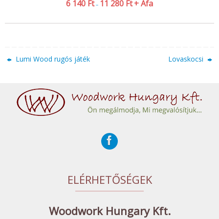
6 140
Ft
11 280
Ft
+ Áfa
–
Lumi Wood rugós játék
Lovaskocsi
ELÉRHETŐSÉGEK
Woodwork Hungary Kft.