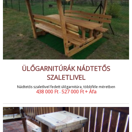
ÜLŐGARNITÚRÁK NÁDTETŐS
SZALETLIVEL
Nádtetős szaletlivel fedett ülőgarnitúra, többféle méretben
438 000
Ft
527 000
Ft
+ Áfa
–