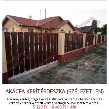
AKÁCFA KERÍTÉSDESZKA (SZÉLEZETLEN)
Alacsony kerítés, magas kerítés, átláthatatlan kerítés, hézagos kerítés,
vékony lécekből készített kerítés, vastag lécekből készített kerítés...
5 120
Ft
10 400
Ft
+ Áfa
–