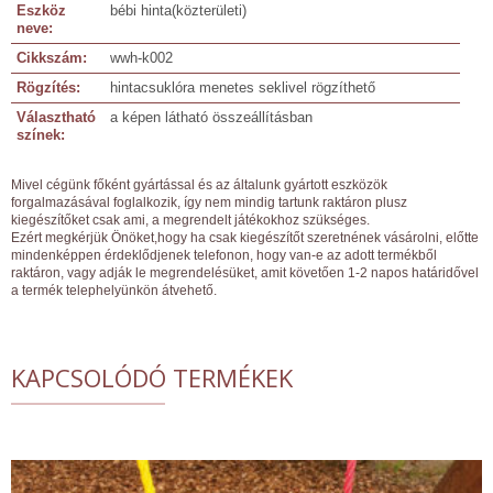
Eszköz
bébi hinta(közterületi)
neve:
Cikkszám:
wwh-k002
Rögzítés:
hintacsuklóra menetes seklivel rögzíthető
Választható
a képen látható összeállításban
színek:
Mivel cégünk főként gyártással és az általunk gyártott eszközök
forgalmazásával foglalkozik, így nem mindig tartunk raktáron plusz
kiegészítőket csak ami, a megrendelt játékokhoz szükséges.
Ezért megkérjük Önöket,hogy ha csak kiegészítőt szeretnének vásárolni, előtte
mindenképpen érdeklődjenek telefonon, hogy van-e az adott termékből
raktáron, vagy adják le megrendelésüket, amit követően 1-2 napos határidővel
a termék telephelyünkön átvehető.
KAPCSOLÓDÓ TERMÉKEK