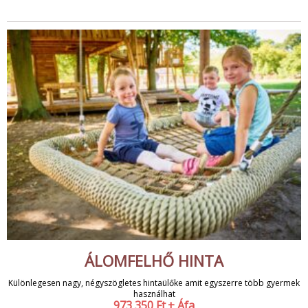
ÁLOMFELHŐ HINTA
Különlegesen nagy, négyszögletes hintaülőke amit egyszerre több gyermek
használhat
973 350
Ft
+ Áfa