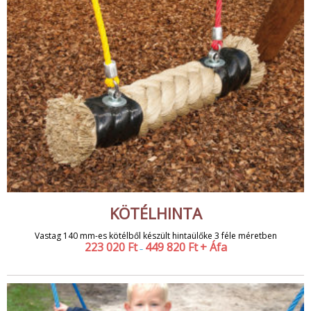
KÖTÉLHINTA
Vastag 140 mm-es kötélből készült hintaülőke 3 féle méretben
223 020
Ft
449 820
Ft
+ Áfa
–