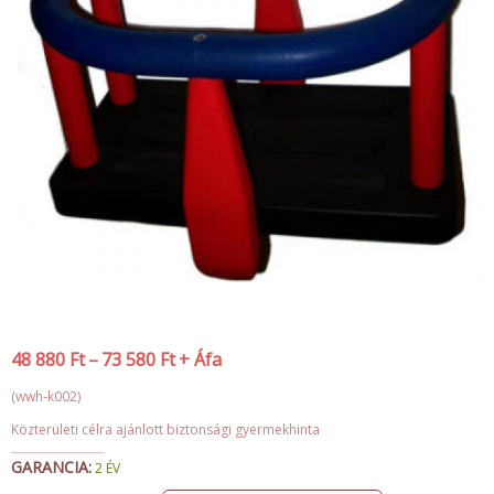
48 880
Ft
–
73 580
Ft
+ Áfa
(wwh-k002)
Közterületi célra ajánlott biztonsági gyermekhinta
GARANCIA:
2 ÉV