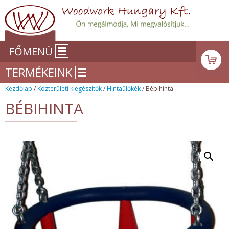
FŐMENÜ
TERMÉKEINK
Kezdőlap
/
Közterületi kiegészítők
/
Hintaülőkék
/ Bébihinta
BÉBIHINTA