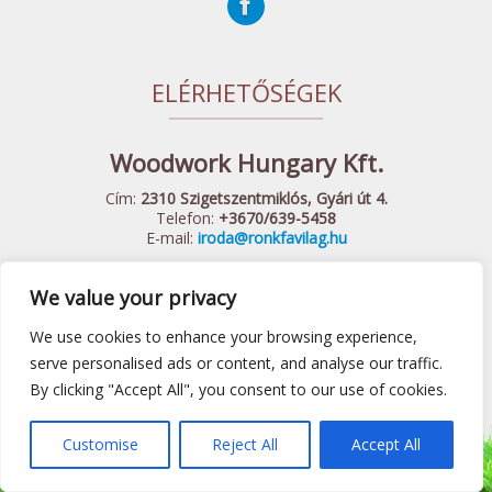
ELÉRHETŐSÉGEK
Woodwork Hungary Kft.
Cím:
2310 Szigetszentmiklós, Gyári út 4.
Telefon:
+3670/639-5458
E-mail:
iroda@ronkfavilag.hu
We value your privacy
© 2015 Woodwork Hungary Kft. - Minden Jog Fenntartva
Készítette:
Webshopguru.hu
We use cookies to enhance your browsing experience,
Játszótéri eszközök
|
Előtető
|
Fa hintaágy
|
Felnőtt játszótér
serve personalised ads or content, and analyse our traffic.
By clicking "Accept All", you consent to our use of cookies.
|
ÁSZF
Customise
Reject All
Accept All