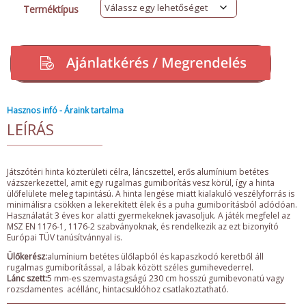
Terméktípus
Hasznos infó - Áraink tartalma
LEÍRÁS
Játszótéri hinta közterületi célra, láncszettel, erős alumínium betétes
vázszerkezettel, amit egy rugalmas gumiborítás vesz körül, így a hinta
ülőfelülete meleg tapintású. A hinta lengése miatt kialakuló veszélyforrás is
minimálisra csökken a lekerekített élek és a puha gumiborításból adódóan.
Használatát 3 éves kor alatti gyermekeknek javasoljuk. A játék megfelel az
MSZ EN 1176-1, 1176-2 szabványoknak, és rendelkezik az ezt bizonyító
Európai TÜV tanúsítvánnyal is.
Ülőkerész:
alumínium betétes ülőlapból és kapaszkodó keretből áll
rugalmas gumiborítással, a lábak között széles gumihevederrel.
Lánc szett:
5 mm-es szemvastagságú 230 cm hosszú gumibevonatú vagy
rozsdamentes acéllánc, hintacsuklóhoz csatlakoztatható.