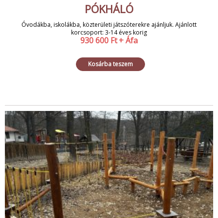
PÓKHÁLÓ
Óvodákba, iskolákba, közterületi játszóterekre ajánljuk. Ajánlott
korcsoport: 3-14 éves korig
930 600
Ft
+ Áfa
Kosárba teszem