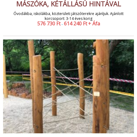
MÁSZÓKA, KÉTÁLLÁSÚ HINTÁVAL
Óvodákba, iskolákba, közterületi játszóterekre ajánljuk. Ajánlott
korcsoport: 3-14 éves korig
576 730
Ft
614 240
Ft
+ Áfa
–