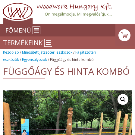
FŐMENÜ
TERMÉKEINK
Kezdőlap
/
Minősített játszótéri eszközök
/
Fa játszótéri
eszközök
/
Egyensúlyozók
/ Függőágy és hinta kombó
FÜGGŐÁGY ÉS HINTA KOMBÓ