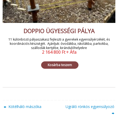
DOPPIO ÜGYESSÉGI PÁLYA
11 különböző pályaszakasz fejleszti a gyerekek egyensúlyérzékét, és
koordinációs készségét. Ajánljuk: óvodákba, iskolákba, parkokba,
szállodák kertjébe, kirándulóhelyekre
2 164 800
Ft
+ Áfa
Kosárba teszem
Kötélháló mászóka
Ugráló rönkös egyensúlyozó