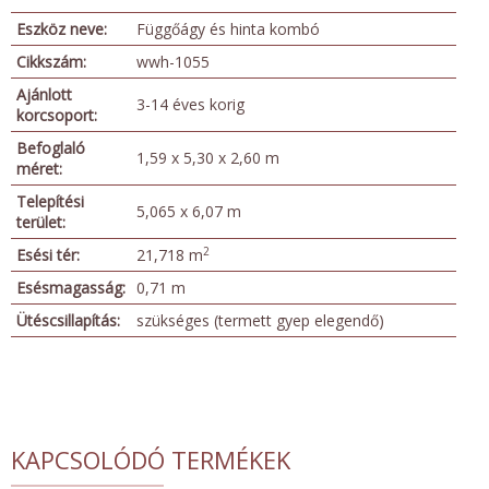
Eszköz neve:
Függőágy és hinta kombó
Cikkszám:
wwh-1055
Ajánlott
3-14 éves korig
korcsoport:
Befoglaló
1,59 x 5,30 x 2,60 m
méret:
Telepítési
5,065 x 6,07 m
terület:
2
Esési tér:
21,718 m
Esésmagasság:
0,71 m
Ütéscsillapítás:
szükséges (termett gyep elegendő)
KAPCSOLÓDÓ TERMÉKEK