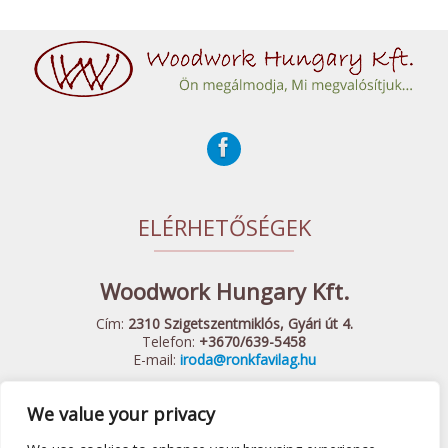
ELÉRHETŐSÉGEK
Woodwork Hungary Kft.
Cím:
2310 Szigetszentmiklós, Gyári út 4.
Telefon:
+3670/639-5458
E-mail:
iroda@ronkfavilag.hu
We value your privacy
© 2015 Woodwork Hungary Kft. - Minden Jog Fenntartva
Készítette:
Webshopguru.hu