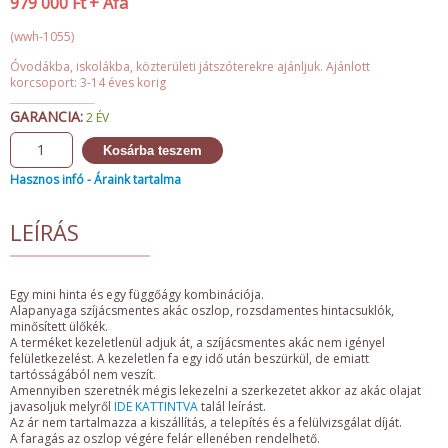
979 000
Ft
+ Áfa
(wwh-1055)
Óvodákba, iskolákba, közterületi játszóterekre ajánljuk. Ajánlott
korcsoport: 3-14 éves korig
GARANCIA:
2 ÉV
Kosárba teszem
Hasznos infó - Áraink tartalma
LEÍRÁS
Egy mini hinta és egy függőágy kombinációja.
Alapanyaga szíjácsmentes akác oszlop, rozsdamentes hintacsuklók,
minősített ülőkék.
A terméket kezeletlenül adjuk át, a szíjácsmentes akác nem igényel
felületkezelést. A kezeletlen fa egy idő után beszürkül, de emiatt
tartósságából nem veszít.
Amennyiben szeretnék mégis lekezelni a szerkezetet akkor az akác olajat
javasoljuk melyről
IDE KATTINTVA
talál leírást.
Az ár nem tartalmazza a kiszállítás, a telepítés és a felülvizsgálat díját.
A faragás az oszlop végére felár ellenében rendelhető.