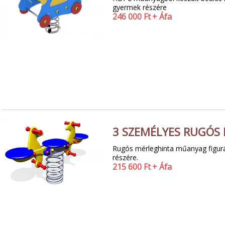
gyermek részére
246 000
Ft
+ Áfa
3 SZEMÉLYES RUGÓS
Rugós mérleghinta műanyag figurá
részére.
215 600
Ft
+ Áfa