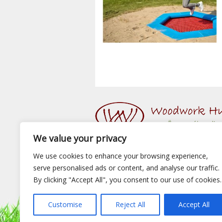
We value your privacy
We use cookies to enhance your browsing experience,
serve personalised ads or content, and analyse our traffic.
© 2015 Woodwork Hungary Kft. - Minden Jog
Készítette:
Webshopguru.hu
By clicking "Accept All", you consent to our use of cookies.
Játszótéri eszközök
|
Előtető
|
Fa hintaágy
|
F
Customise
Reject All
Accept All