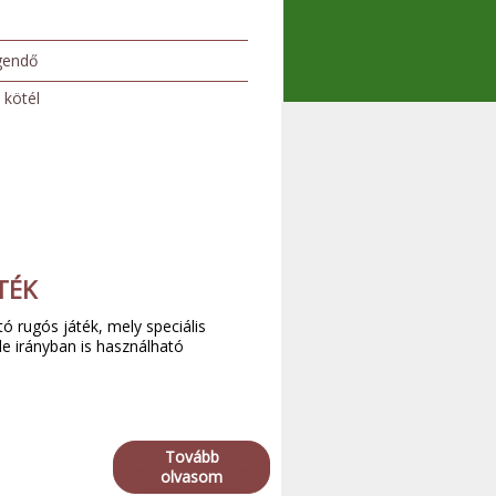
gendő
 kötél
TÉK
tó rugós játék, mely speciális
le irányban is használható
Tovább
olvasom