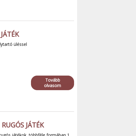
JÁTÉK
ytartó üléssel
Tovább
olvasom
 RUGÓS JÁTÉK
ugós játékok, többféle formában 1