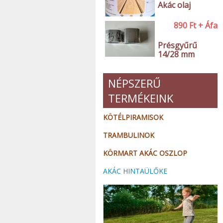
Akác olaj
890
Ft
+ Áfa
Présgyűrű
14/28 mm
NÉPSZERŰ
TERMÉKEINK
KÖTÉLPIRAMISOK
TRAMBULINOK
KÖRMART AKÁC OSZLOP
AKÁC HINTAÜLŐKE