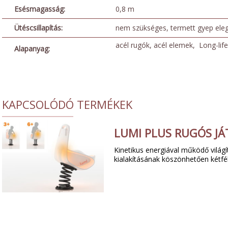
Esésmagasság:
0,8 m
Ütéscsillapítás:
nem szükséges, termett gyep ele
acél rugók, acél elemek, Long-life
Alapanyag:
KAPCSOLÓDÓ TERMÉKEK
LUMI PLUS RUGÓS JÁ
Kinetikus energiával működő világí
kialakításának köszönhetően kétfé