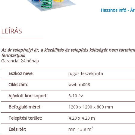
Hasznos infó - Ár
LEÍRÁS
Az ár telephelyi ár, a kiszállítás és telepítés költségét nem tartalm
fenntartjuk!
Garancia: 24 hónap
Eszköz neve:
rugós fészekhinta
Cikkszám:
wwh-m008
Ajánlott korcsoport:
3-10 év
Befoglaló méret:
1200 x 1200 x 800 mm
Telepítési terület:
4,20 x 4,20 m
2
Esési tér:
min. 13,9 m