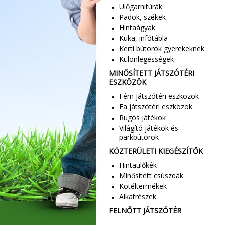
Ülőgarnitúrák
Padok, székek
Hintaágyak
Kuka, infótábla
Kerti bútorok gyerekeknek
Különlegességek
MINŐSÍTETT JÁTSZÓTÉRI
ESZKÖZÖK
Fém játszótéri eszközök
Fa játszótéri eszközök
Rugós játékok
Világító játékok és
parkbútorok
KÖZTERÜLETI KIEGÉSZÍTŐK
Hintaülőkék
Minősített csúszdák
Kötéltermékek
Alkatrészek
FELNŐTT JÁTSZÓTÉR