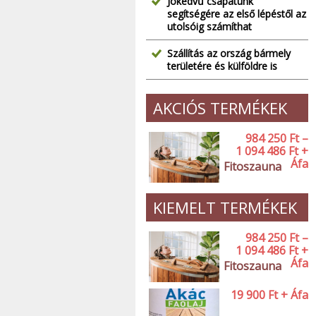
Jókedvű csapatunk
segítségére az első lépéstől az
utolsóig számíthat
Szállítás az ország bármely
területére és külföldre is
AKCIÓS TERMÉKEK
984 250
Ft
–
1 094 486
Ft
+
Áfa
Fitoszauna
KIEMELT TERMÉKEK
984 250
Ft
–
1 094 486
Ft
+
Áfa
Fitoszauna
19 900
Ft
+ Áfa