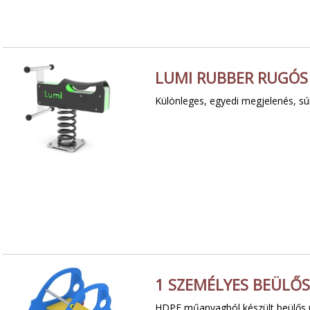
LUMI RUBBER RUGÓS 
Különleges, egyedi megjelenés, súl
1 SZEMÉLYES BEÜLŐS
HDPE műanyagból készült beülős r