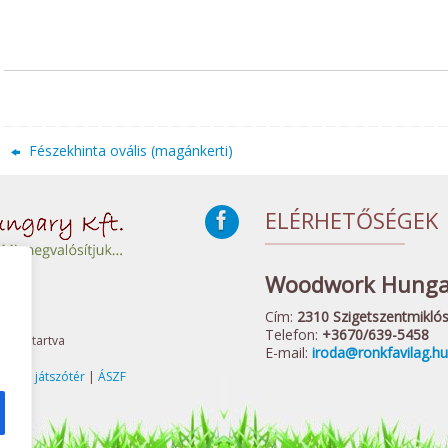
Fészekhinta ovális (magánkerti)
ELÉRHETŐSÉGEK
Woodwork Hungar
Cím:
2310 Szigetszentmiklós,
Telefon:
+3670/639-5458
 Fenntartva
E-mail:
iroda@ronkfavilag.hu
elnőtt játszótér
|
ÁSZF