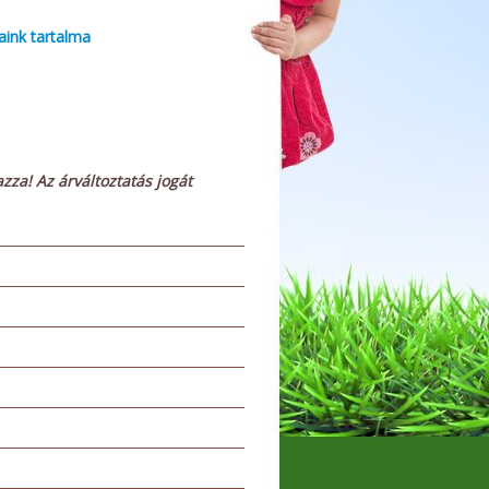
aink tartalma
azza! Az árváltoztatás jogát