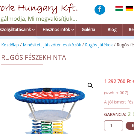
Szolgáltatásaink
Hasznos infók
Galéria
Blog
Re
Kezdőlap
/
Minősített játszótéri eszközök
/
Rugós játékok
/ Rugós fé
RUGÓS FÉSZEKHINTA
1 292 760
Ft
(wwh-m007)
A jól ismert fé
2 
GARANCIA:
K