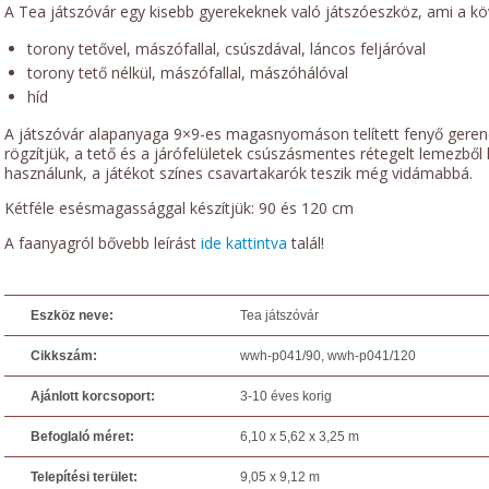
A Tea játszóvár egy kisebb gyerekeknek való játszóeszköz, ami a kö
torony tetővel, mászófallal, csúszdával, láncos feljáróval
torony tető nélkül, mászófallal, mászóhálóval
híd
A játszóvár alapanyaga 9×9-es magasnyomáson telített fenyő gerend
rögzítjük, a tető és a járófelületek csúszásmentes rétegelt lemezből 
használunk, a játékot színes csavartakarók teszik még vidámabbá.
Kétféle esésmagassággal készítjük: 90 és 120 cm
A faanyagról bővebb leírást
ide kattintva
talál!
Eszköz neve:
Tea játszóvár
Cikkszám:
wwh-p041/90, wwh-p041/120
Ajánlott korcsoport:
3-10 éves korig
Befoglaló méret:
6,10 x 5,62 x 3,25 m
Telepítési terület:
9,05 x 9,12 m