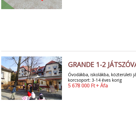
GRANDE 1-2 JÁTSZÓVÁ
Óvodákba, iskolákba, közterületi já
korcsoport: 3-14 éves korig
5 678 000
Ft
+ Áfa