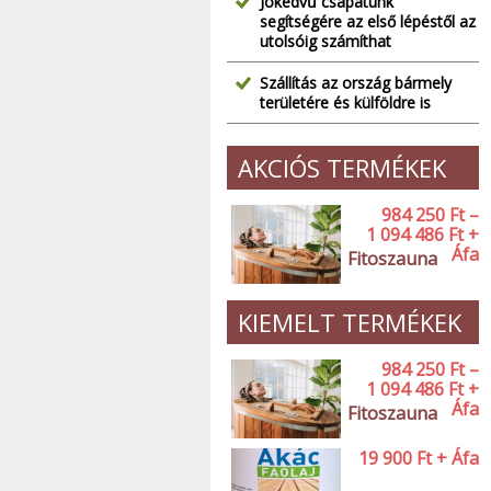
Jókedvű csapatunk
segítségére az első lépéstől az
utolsóig számíthat
Szállítás az ország bármely
területére és külföldre is
AKCIÓS TERMÉKEK
984 250
Ft
–
1 094 486
Ft
+
Áfa
Fitoszauna
KIEMELT TERMÉKEK
984 250
Ft
–
1 094 486
Ft
+
Áfa
Fitoszauna
19 900
Ft
+ Áfa