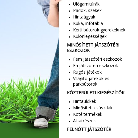
Ülőgarnitúrák
Padok, székek
Hintaágyak
Kuka, infótábla
Kerti bútorok gyerekeknek
Különlegességek
MINŐSÍTETT JÁTSZÓTÉRI
ESZKÖZÖK
Fém játszótéri eszközök
Fa játszótéri eszközök
Rugós játékok
Világító játékok és
parkbútorok
KÖZTERÜLETI KIEGÉSZÍTŐK
Hintaülőkék
Minősített csúszdák
Kötéltermékek
Alkatrészek
FELNŐTT JÁTSZÓTÉR