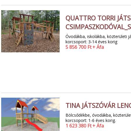
QUATTRO TORRI JÁTS
CSIMPASZKODÓVAL_S
Óvodákba, iskolákba, közterületi já
korcsoport: 3-14 éves korig
5 856 700
Ft
+ Áfa
TINA JÁTSZÓVÁR LEN
Bölcsődékbe, óvodákba, közterületi
korcsoport: 1-6 éves korig.
1 623 380
Ft
+ Áfa