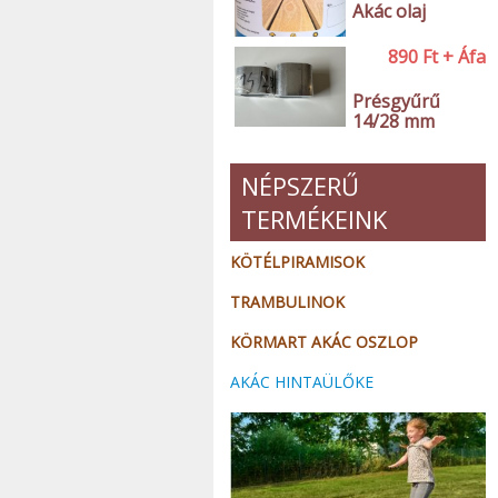
Akác olaj
890
Ft
+ Áfa
Présgyűrű
14/28 mm
NÉPSZERŰ
TERMÉKEINK
KÖTÉLPIRAMISOK
TRAMBULINOK
KÖRMART AKÁC OSZLOP
AKÁC HINTAÜLŐKE