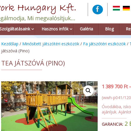
Szolgáltatásaink
Hasznos infók
Galéria
Blog
Re
Kezdőlap
/
Minősített játszótéri eszközök
/
Fa játszótéri eszközök
/
játszóvá (Pino)
TEA JÁTSZÓVÁ (PINO)
1 389 700
Ft
(wwh-p041/120
Óvodákba, iskol
ajánljuk. Ajánl
2 
GARANCIA: