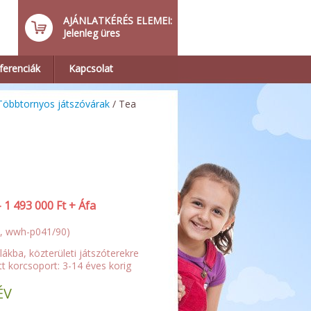
AJÁNLATKÉRÉS ELEMEI:
Jelenleg üres
ferenciák
Kapcsolat
Többtornyos játszóvárak
/ Tea
–
1 493 000
Ft
+ Áfa
, wwh-p041/90)
ákba, közterületi játszóterekre
ott korcsoport: 3-14 éves korig
ÉV