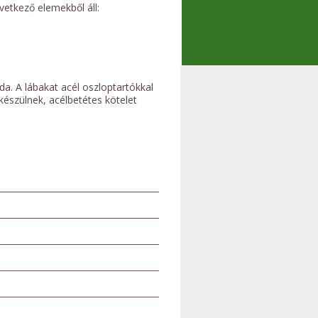
vetkező elemekből áll:
a. A lábakat acél oszloptartókkal
készülnek, acélbetétes kötelet