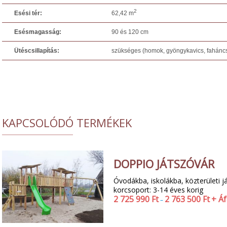
2
Esési tér:
62,42 m
Esésmagasság:
90 és 120 cm
Ütéscsillapítás:
szükséges (homok, gyöngykavics, faháncs
KAPCSOLÓDÓ TERMÉKEK
DOPPIO JÁTSZÓVÁR
Óvodákba, iskolákba, közterületi já
korcsoport: 3-14 éves korig
2 725 990
Ft
2 763 500
Ft
+ Á
–