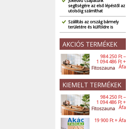
Jókedvű csapatunk
segítségére az első lépéstől az
utolsóig számíthat
Szállítás az ország bármely
területére és külföldre is
AKCIÓS TERMÉKEK
984 250
Ft
–
1 094 486
Ft
+
Áfa
Fitoszauna
KIEMELT TERMÉKEK
984 250
Ft
–
1 094 486
Ft
+
Áfa
Fitoszauna
19 900
Ft
+ Áfa