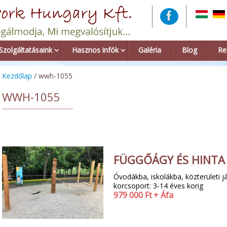
Szolgáltatásaink
Hasznos infók
Galéria
Blog
Re
Kezdőlap
/ wwh-1055
WWH-1055
FÜGGŐÁGY ÉS HINT
Óvodákba, iskolákba, közterületi já
korcsoport: 3-14 éves korig
979 000
Ft
+ Áfa