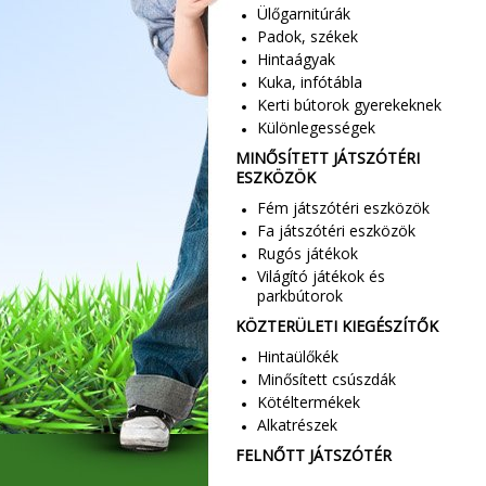
Ülőgarnitúrák
Padok, székek
Hintaágyak
Kuka, infótábla
Kerti bútorok gyerekeknek
Különlegességek
MINŐSÍTETT JÁTSZÓTÉRI
ESZKÖZÖK
Fém játszótéri eszközök
Fa játszótéri eszközök
Rugós játékok
Világító játékok és
parkbútorok
KÖZTERÜLETI KIEGÉSZÍTŐK
Hintaülőkék
Minősített csúszdák
Kötéltermékek
Alkatrészek
FELNŐTT JÁTSZÓTÉR