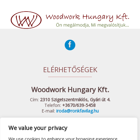
ELÉRHETŐSÉGEK
Woodwork Hungary Kft.
Cím:
2310 Szigetszentmiklós, Gyári út 4.
Telefon:
+3670/639-5458
E-mail:
iroda@ronkfavilag.hu
We value your privacy
© 2015 Woodwork Hungary Kft. - Minden Jog Fenntartva
Készítette:
Webshopguru.hu
We use cookies to enhance your browsing experience,