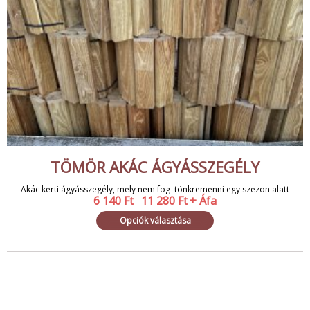
TÖMÖR AKÁC ÁGYÁSSZEGÉLY
Akác kerti ágyásszegély, mely nem fog tönkremenni egy szezon alatt
6 140
Ft
11 280
Ft
+ Áfa
–
Opciók választása